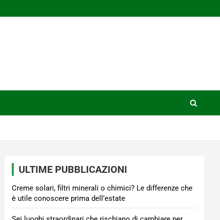
ULTIME PUBBLICAZIONI
Creme solari, filtri minerali o chimici? Le differenze che
è utile conoscere prima dell’estate
Sei luoghi straordinari che rischiano di cambiare per