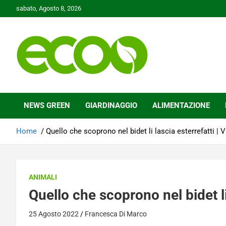
Skip
sabato, Agosto 8, 2026
to
content
Tutelare il nostro Pianeta è la nostra priorità
Ecoo.it
NEWS GREEN
GIARDINAGGIO
ALIMENTAZIONE
Home
Quello che scoprono nel bidet li lascia esterrefatti | 
ANIMALI
Quello che scoprono nel bidet li
25 Agosto 2022
Francesca Di Marco