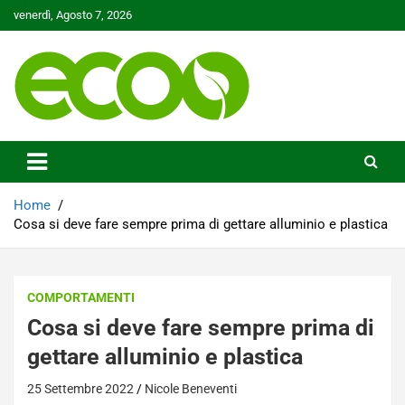
Skip
venerdì, Agosto 7, 2026
to
content
Tutelare il nostro Pianeta è la nostra priorità
Ecoo.it
Home
Cosa si deve fare sempre prima di gettare alluminio e plastica
COMPORTAMENTI
Cosa si deve fare sempre prima di
gettare alluminio e plastica
25 Settembre 2022
Nicole Beneventi