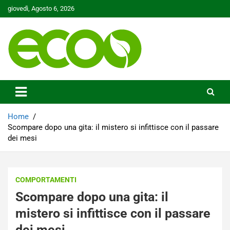
Skip
giovedì, Agosto 6, 2026
to
content
Tutelare il nostro Pianeta è la nostra priorità
Ecoo.it
Home
Scompare dopo una gita: il mistero si infittisce con il passare
dei mesi
COMPORTAMENTI
Scompare dopo una gita: il
mistero si infittisce con il passare
dei mesi