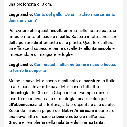
una profondità di 3 cm.
Leggi anche:
Canto del gallo, c’è un rischio risarcimento
danni ai vicini?
Per evitare che questi
insetti
entrino nelle nostre case, un
rimedio molto efficace è il
caffè.
Basterà infatti spruzzare
della polvere direttamente sulle piante. Questo risulterà
un efficace dissuasore per le cavallette
allontanandole
e
impedendole di mangiare le foglie.
Leggi anche:
Cani maschi, allarme tumore naso e bocca:
la terribile scoperta
Ma se le cavallette hanno significato di
sventura
in Italia.
In altri paesi invece le cavallette hanno tutt’altra
simbologia.
In Cina e in Giappone ad esempio questo
insetto è connesso alla simbologia lunare e dunque
all’abbondanza,
alla fortuna, alla prosperità e alla salute.
Secondo invece i popoli dei
Nativi Americani
incontrare
una cavalletta è indice di
buone notizie
e nell’antica
Grecia
è l’emblema della
nobiltà
e
dell’immortalità.