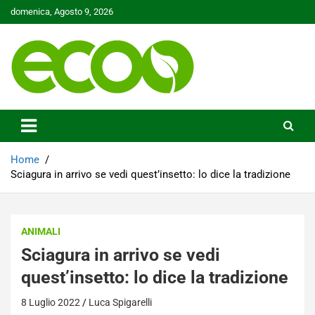
Skip
domenica, Agosto 9, 2026
to
content
Tutelare il nostro Pianeta è la nostra priorità
Ecoo.it
Home
Sciagura in arrivo se vedi quest’insetto: lo dice la tradizione
ANIMALI
Sciagura in arrivo se vedi
quest’insetto: lo dice la tradizione
8 Luglio 2022
Luca Spigarelli