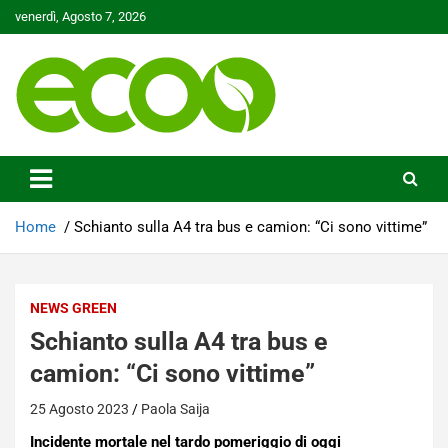
Skip
venerdì, Agosto 7, 2026
to
content
Tutelare il nostro Pianeta è la nostra priorità
Ecoo.it
Home
Schianto sulla A4 tra bus e camion: “Ci sono vittime”
NEWS GREEN
Schianto sulla A4 tra bus e
camion: “Ci sono vittime”
25 Agosto 2023
Paola Saija
Incidente mortale nel tardo pomeriggio di oggi