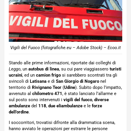
Vigili del Fuoco (fotografiche.eu – Adobe Stock) – Ecoo.it
Stando alle prime informazioni, riportate dai colleghi di
Leggo
, un
autobus di linea
, su cui pare viaggiassero
turisti
ucraini
, ed un
camion frigo
si sarebbero scontrati tra gli
svincoli di
Latisana
e di
San Giorgio di
Nogaro
nel
territorio di
Rivignano Teor
(
Udine
). Subito dopo l’impatto,
avvenuto al
chilometro 471
, è stato lanciato l’allarme e
sul posto sono intervenuti i
vigili del fuoco
,
diverse
ambulanze
del
118
,
due
eliambulanze
e le
forze
dell’ordine
.
I soccorritori, trovatisi difronte alla drammatica scena,
hanno avviato le operazioni per estrarre le persone