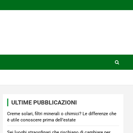
ULTIME PUBBLICAZIONI
Creme solari, filtri minerali o chimici? Le differenze che
è utile conoscere prima dell’estate
Sei luoghi straordinari che rischiano di cambiare per