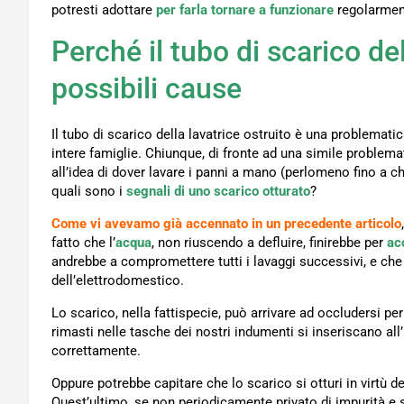
potresti adottare
per farla tornare a funzionare
regolarmen
Perché il tubo di scarico del
possibili cause
Il tubo di scarico della lavatrice ostruito è una problemati
intere famiglie. Chiunque, di fronte ad una simile problem
all’idea di dover lavare i panni a mano (perlomeno fino a ch
quali sono i
segnali di uno scarico otturato
?
Come vi avevamo già accennato in un precedente articolo
fatto che l’
acqua
, non riuscendo a defluire, finirebbe per
ac
andrebbe a compromettere tutti i lavaggi successivi, e che
dell’elettrodomestico.
Lo scarico, nella fattispecie, può arrivare ad occludersi per
rimasti nelle tasche dei nostri indumenti si inseriscano all
correttamente.
Oppure potrebbe capitare che lo scarico si otturi in virtù de
Quest’ultimo, se non periodicamente privato di impurità e 