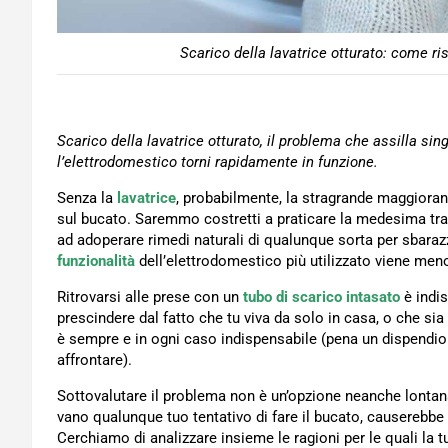
Scarico della lavatrice otturato: come ri
Scarico della lavatrice otturato, il problema che assilla sin
l’elettrodomestico torni rapidamente in funzione.
Senza la
lavatrice
, probabilmente, la stragrande maggiora
sul bucato. Saremmo costretti a praticare la medesima traf
ad adoperare rimedi naturali di qualunque sorta per sbara
funzionalità
dell’elettrodomestico più utilizzato viene men
Ritrovarsi alle prese con un
tubo di scarico intasato
è indi
prescindere dal fatto che tu viva da solo in casa, o che sia 
è sempre e in ogni caso indispensabile (pena un dispendi
affrontare).
Sottovalutare il problema non è un’opzione neanche lontana
vano qualunque tuo tentativo di fare il bucato, causerebbe 
Cerchiamo di analizzare insieme le ragioni per le quali la 