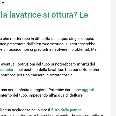
te.
la lavatrice si ottura? Le
ca che metterebbe in difficoltà chiunque: single, coppie,
atica presentata dall’elettrodomestico, si scoraggerebbe
e un tecnico non si precipiti a risolvere il problema). Ma
, eventuali ostruzioni del tubo si noterebbero in virtù del
cumularsi
nel cestello della lavatrice. Una condizione che
 potrebbe persino causare la rottura totale
 una serie infinita di ragioni. Potrebbe darsi che
oggetti
’interno del tubo, impedendo all’acqua di defluire
lla tua negligenza nel pulire il
filtro della pompa
.
sporcizia, potrebbe ostruirsi fino al punto da compromettere