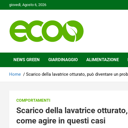
Skip
giovedì, Agosto 6, 2026
to
content
Tutelare il nostro Pianeta è la nostra priorità
Ecoo.it
NEWS GREEN
GIARDINAGGIO
ALIMENTAZIONE
Home
Scarico della lavatrice otturato, può diventare un pro
COMPORTAMENTI
Scarico della lavatrice otturat
come agire in questi casi