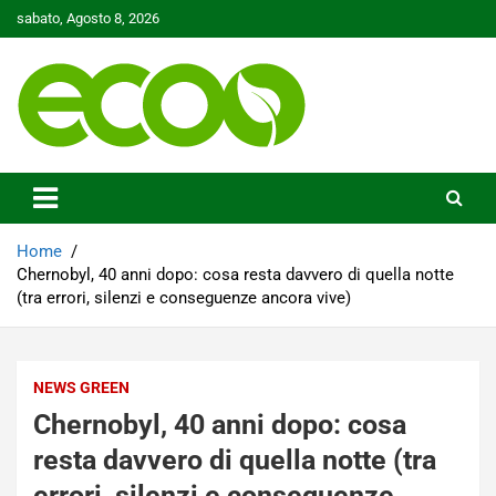
Skip
sabato, Agosto 8, 2026
to
content
Tutelare il nostro Pianeta è la nostra priorità
Ecoo.it
Home
Chernobyl, 40 anni dopo: cosa resta davvero di quella notte
(tra errori, silenzi e conseguenze ancora vive)
NEWS GREEN
Chernobyl, 40 anni dopo: cosa
resta davvero di quella notte (tra
errori, silenzi e conseguenze