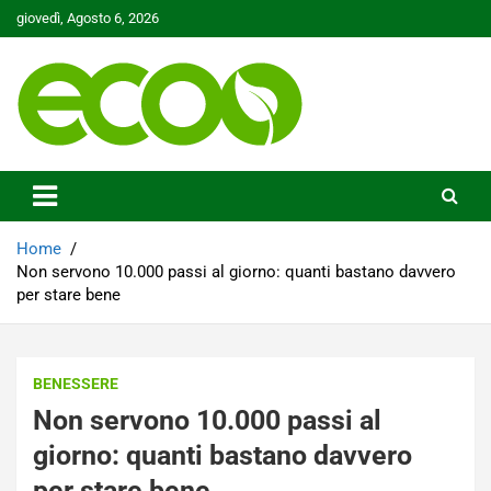
Skip
giovedì, Agosto 6, 2026
to
content
Tutelare il nostro Pianeta è la nostra priorità
Ecoo.it
Home
Non servono 10.000 passi al giorno: quanti bastano davvero
per stare bene
BENESSERE
Non servono 10.000 passi al
giorno: quanti bastano davvero
per stare bene