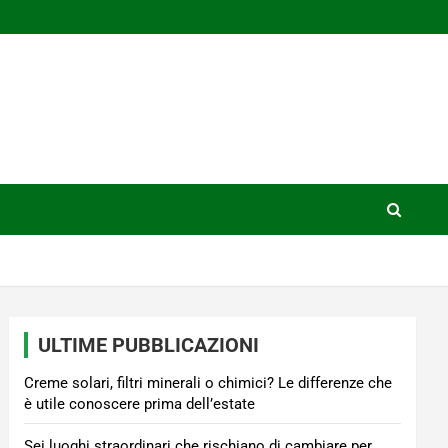
ULTIME PUBBLICAZIONI
Creme solari, filtri minerali o chimici? Le differenze che
è utile conoscere prima dell’estate
Sei luoghi straordinari che rischiano di cambiare per