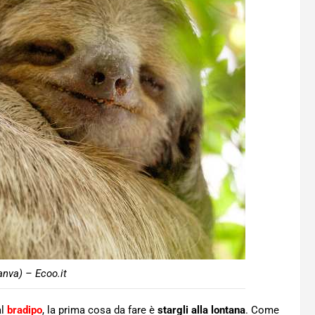
nva) – Ecoo.it
al
bradipo
, la prima cosa da fare è
stargli alla lontana
. Come