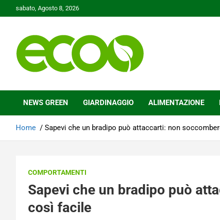
Skip
sabato, Agosto 8, 2026
to
content
Tutelare il nostro Pianeta è la nostra priorità
Ecoo.it
NEWS GREEN
GIARDINAGGIO
ALIMENTAZIONE
Home
Sapevi che un bradipo può attaccarti: non soccombere
COMPORTAMENTI
Sapevi che un bradipo può att
così facile