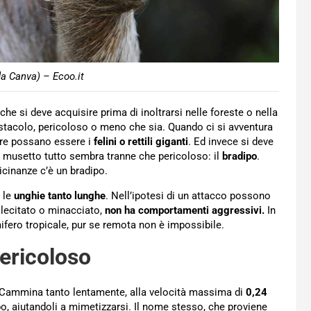
a Canva) – Ecoo.it
 che si deve acquisire prima di inoltrarsi nelle foreste o nella
ostacolo, pericoloso o meno che sia. Quando ci si avventura
iore possano essere i
felini o rettili giganti
. Ed invece si deve
e musetto tutto sembra tranne che pericoloso: il
bradipo
.
icinanze c’è un bradipo.
 le
unghie tanto lunghe
. Nell’ipotesi di un attacco possono
sollecitato o minacciato,
non ha comportamenti aggressivi.
In
ifero tropicale, pur se remota non è impossibile.
pericoloso
 Cammina tanto lentamente, alla velocità massima di
0,24
po, aiutandoli a mimetizzarsi. Il nome stesso, che proviene