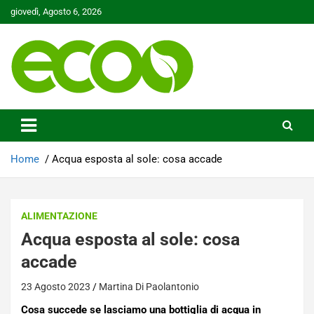
Skip
giovedì, Agosto 6, 2026
to
content
Tutelare il nostro Pianeta è la nostra priorità
Ecoo.it
Home
Acqua esposta al sole: cosa accade
ALIMENTAZIONE
Acqua esposta al sole: cosa
accade
23 Agosto 2023
Martina Di Paolantonio
Cosa succede se lasciamo una bottiglia di acqua in