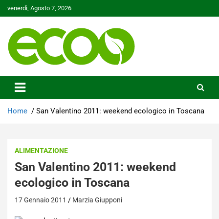
Skip
venerdì, Agosto 7, 2026
to
content
Tutelare il nostro Pianeta è la nostra priorità
Ecoo.it
Home
San Valentino 2011: weekend ecologico in Toscana
ALIMENTAZIONE
San Valentino 2011: weekend
ecologico in Toscana
17 Gennaio 2011
Marzia Giupponi