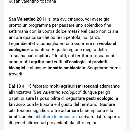
San Valentino 2011
si sta avvicinando, voi avete già
pronto un programma per passare uno splendido fine
settimana con la vostra dolce metà? Nel caso non ci sia
ancora qualcosa che bolle in pentola, noi (anzi,
Legambiente) vi consigliamo di trascorrere un
weekend
ecologico
/romantico! E quale regione meglio della
Toscana può ospitarvi? Infatti, sul territorio toscano ci
sono molti
agriturismi
volti all’
ecologia
, ai
prodotti
biologici
e al basso
impatto ambientale
. Scopriamo come
trovarli.
Dal 13 al 15 febbraio molti
agriturismi toscani
aderiranno
all’iniziativa “
San Valentino ecologico
” dunque per gli
ospiti ci sarà la possibilità di degustare
pasti ecologici
a
km zero
, con le tipicità e il gusto del territorio. Gustare
cibi toscani significa, oltre ad amare la semplicità e la
bontà, anche
abbattere le emissioni
derivate dal trasporto
di generi alimentari provenienti da altre regioni.