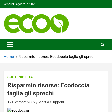
Skip
venerdì, Agosto 7, 2026
to
content
Tutelare il nostro Pianeta è la nostra priorità
Ecoo.it
Home
Risparmio risorse: Ecodoccia taglia gli sprechi
SOSTENIBILITÀ
Risparmio risorse: Ecodoccia
taglia gli sprechi
17 Dicembre 2009
Marzia Giupponi