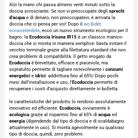
Alzi la mano chi passa almeno venti minuti sotto la
doccia scrosciante. Se non vi preoccupate degli
sprechi
d’acqua
e di denaro, non preoccupatevi, è arrivata la
doccia che ci pensa per voi! Dopo il
wc-bidet
ecosostenibile
, ecco un nuovo strumento ecologico per il
bagno: la
Ecodoccia Irisana IR15
è un classico manico-
doccia che si monta in maniera semplice: basta svitare il
vecchio terminale grazie alla filettatura standard che non
crea problemi di compatibilità. Il getto erogato da
Ecodoccia
è brevettato, efficace e piacevole, ma
sopratutto permette di tagliare notevolmente i
consumi
energetici
e
idrici
: addirittura fino al 65%! Dopo pochi
mesi dall’installazione e uso, l’
Ecodoccia
permette di
recuperare i costi d’acquisto direttamente in bolletta.
le caratteristiche del prodotto lo rendono assolutamente
innovativo ed efficiente.
Ecodoccia
, ovviamente è
ecologica
grazie al risparmio fino al 65% di
acqua
ed
energia
(dipendendo dal tipo di doccia e di scaldabagno
attualmente in uso). Si monta agevolmente su qualsiasi
tipo di doccia, quindi, zero problemi.