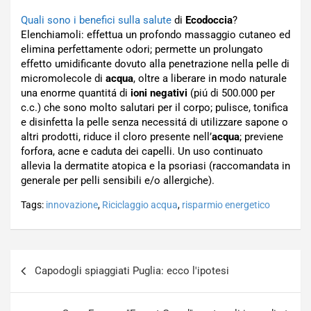
Quali sono i benefici sulla salute
di
Ecodoccia
?
Elenchiamoli: effettua un profondo massaggio cutaneo ed
elimina perfettamente odori; permette un prolungato
effetto umidificante dovuto alla penetrazione nella pelle di
micromolecole di
acqua
, oltre a liberare in modo naturale
una enorme quantitá di
ioni negativi
(piú di 500.000 per
c.c.) che sono molto salutari per il corpo; pulisce, tonifica
e disinfetta la pelle senza necessitá di utilizzare sapone o
altri prodotti, riduce il cloro presente nell’
acqua
; previene
forfora, acne e caduta dei capelli. Un uso continuato
allevia la dermatite atopica e la psoriasi (raccomandata in
generale per pelli sensibili e/o allergiche).
Tags:
innovazione
,
Riciclaggio acqua
,
risparmio energetico
Navigazione
Capodogli spiaggiati Puglia: ecco l'ipotesi
articoli