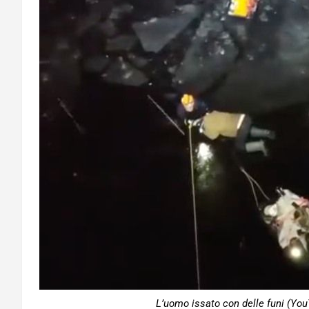
L’uomo issato con delle funi (Yo