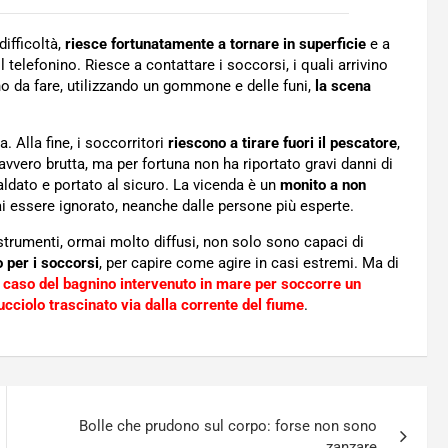
ifficoltà,
riesce fortunatamente a tornare in superficie
e a
il telefonino. Riesce a contattare i soccorsi, i quali arrivino
nno da fare, utilizzando un gommone e delle funi,
la scena
 Alla fine, i soccorritori
riescono a tirare fuori il pescatore
,
avvero brutta, ma per fortuna non ha riportato gravi danni di
aldato e portato al sicuro. La vicenda è un
monito a non
mai essere ignorato, neanche dalle persone più esperte.
strumenti, ormai molto diffusi, non solo sono capaci di
 per i soccorsi
, per capire come agire in casi estremi. Ma di
l
caso del bagnino intervenuto in mare per soccorre un
ucciolo trascinato via dalla corrente del fiume
.
Bolle che prudono sul corpo: forse non sono
zanzare