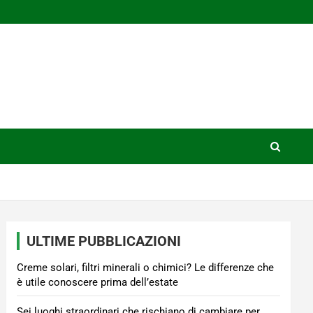
ULTIME PUBBLICAZIONI
Creme solari, filtri minerali o chimici? Le differenze che
è utile conoscere prima dell’estate
Sei luoghi straordinari che rischiano di cambiare per