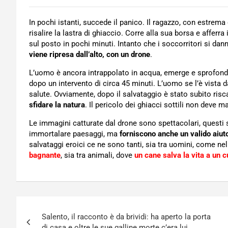
In pochi istanti, succede il panico. Il ragazzo, con estrema d
risalire la lastra di ghiaccio. Corre alla sua borsa e afferra 
sul posto in pochi minuti. Intanto che i soccorritori si da
viene ripresa dall’alto, con un drone
.
L’uomo è ancora intrappolato in acqua, emerge e sprofonda.
dopo un intervento di circa 45 minuti. L’uomo se l’è vista d
salute. Ovviamente, dopo il salvataggio è stato subito risc
sfidare la natura
. Il pericolo dei ghiacci sottili non deve 
Le immagini catturate dal drone sono spettacolari, questi 
immortalare paesaggi, ma
forniscono anche un valido aiuto
salvataggi eroici ce ne sono tanti, sia tra uomini, come ne
bagnante
, sia tra animali, dove
un cane salva la vita a un c
Navigazione
Salento, il racconto è da brividi: ha aperto la porta
articoli
di casa e oltre le sue galline morte c’era lui