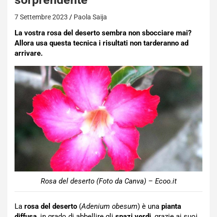
7 Settembre 2023
Paola Saija
La vostra rosa del deserto sembra non sbocciare mai?
Allora usa questa tecnica i risultati non tarderanno ad
arrivare.
Rosa del deserto (Foto da Canva) – Ecoo.it
La
rosa del deserto
(
Adenium obesum
) è una
pianta
diffusa
, in grado di abbellire gli
spazi verdi
, grazie ai suoi