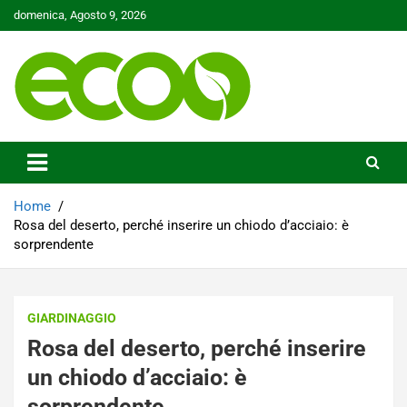
Skip
domenica, Agosto 9, 2026
to
content
Tutelare il nostro Pianeta è la nostra priorità
Ecoo.it
Home
Rosa del deserto, perché inserire un chiodo d’acciaio: è
sorprendente
GIARDINAGGIO
Rosa del deserto, perché inserire
un chiodo d’acciaio: è
sorprendente