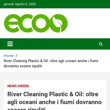
Skip
giovedì, Agosto 6, 2026
to
content
Tutelare il nostro Pianeta è la nostra priorità
Ecoo.it
Home
River Cleaning Plastic & Oil: oltre agli oceani anche i fiumi
dovranno essere ripuliti
NEWS GREEN
River Cleaning Plastic & Oil: oltre
agli oceani anche i fiumi dovranno
essere ripuliti