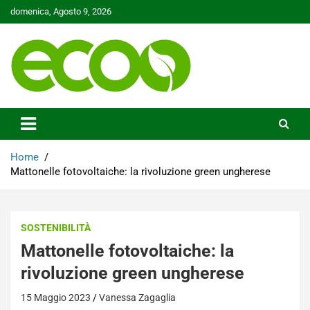
Skip
domenica, Agosto 9, 2026
to
content
Tutelare il nostro Pianeta è la nostra priorità
Ecoo.it
Home
Mattonelle fotovoltaiche: la rivoluzione green ungherese
SOSTENIBILITÀ
Mattonelle fotovoltaiche: la
rivoluzione green ungherese
15 Maggio 2023
Vanessa Zagaglia