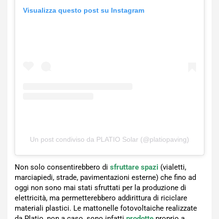
Visualizza questo post su Instagram
Un post condiviso da PLATIO Solar (@platiopaving)
Non solo consentirebbero di
sfruttare spazi
(vialetti,
marciapiedi, strade, pavimentazioni esterne) che fino ad
oggi non sono mai stati sfruttati per la produzione di
elettricità, ma permetterebbero addirittura di riciclare
materiali plastici. Le mattonelle fotovoltaiche realizzate
da Platio, non a caso, sono infatti
prodotte
proprio a