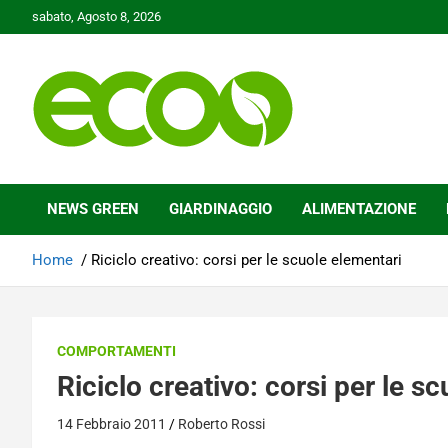
Skip
sabato, Agosto 8, 2026
to
content
Tutelare il nostro Pianeta è la nostra priorità
Ecoo.it
NEWS GREEN
GIARDINAGGIO
ALIMENTAZIONE
Home
Riciclo creativo: corsi per le scuole elementari
COMPORTAMENTI
Riciclo creativo: corsi per le s
14 Febbraio 2011
Roberto Rossi