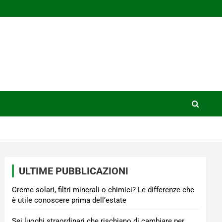
ULTIME PUBBLICAZIONI
Creme solari, filtri minerali o chimici? Le differenze che
è utile conoscere prima dell’estate
Sei luoghi straordinari che rischiano di cambiare per