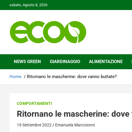
Skip
sabato, Agosto 8, 2026
to
content
Tutelare il nostro Pianeta è la nostra priorità
Ecoo.it
NEWS GREEN
GIARDINAGGIO
ALIMENTAZIONE
Home
Ritornano le mascherine: dove vanno buttate?
COMPORTAMENTI
Ritornano le mascherine: dove
19 Settembre 2022
Emanuela Marcoionni