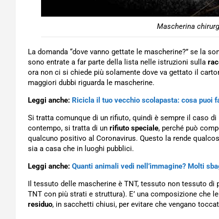
Mascherina chirurg
La domanda “dove vanno gettate le mascherine?” se la son
sono entrate a far parte della lista nelle istruzioni sulla
rac
ora non ci si chiede più solamente dove va gettato il cartone
maggiori dubbi riguarda le mascherine.
Leggi anche:
Ricicla il tuo vecchio scolapasta: cosa puoi f
Si tratta comunque di un rifiuto, quindi è sempre il caso di
contempo, si tratta di un
rifiuto speciale
, perché può compo
qualcuno positivo al Coronavirus. Questo la rende qualcos
sia a casa che in luoghi pubblici.
Leggi anche:
Quanti animali vedi nell’immagine? Molti sbag
Il tessuto delle mascherine è TNT, tessuto non tessuto di po
TNT con più strati e struttura). E’ una composizione che l
residuo
, in sacchetti chiusi, per evitare che vengano toccat