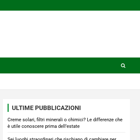
ULTIME PUBBLICAZIONI
Creme solari, filtri minerali o chimici? Le differenze che
è utile conoscere prima dell’estate
Sei luoghi straordinari che rischiano di cambiare per