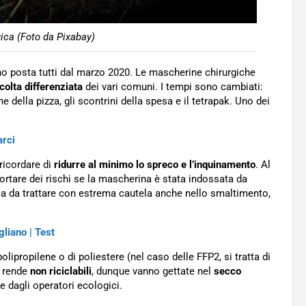
ica (Foto da Pixabay)
o posta tutti dal marzo 2020. Le mascherine chirurgiche
colta differenziata
dei vari comuni. I tempi sono cambiati:
 della pizza, gli scontrini della spesa e il tetrapak. Uno dei
arci
 ricordare di
ridurre al minimo lo spreco e l’inquinamento
. Al
rtare dei rischi se la mascherina è stata indossata da
a da trattare con estrema cautela anche nello smaltimento,
liano | Test
lipropilene o di poliestere (nel caso delle FFP2, si tratta di
e rende
non riciclabili
, dunque vanno gettate nel
secco
e dagli operatori ecologici.