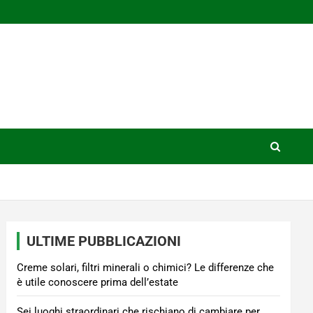
ULTIME PUBBLICAZIONI
Creme solari, filtri minerali o chimici? Le differenze che
è utile conoscere prima dell’estate
Sei luoghi straordinari che rischiano di cambiare per