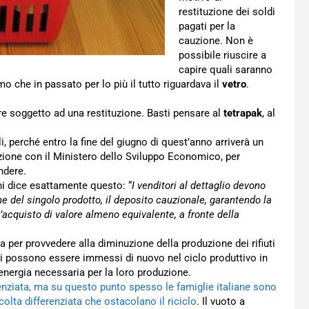
restituzione dei soldi
pagati per la
cauzione. Non è
possibile riuscire a
capire quali saranno
o che in passato per lo più il tutto riguardava il
vetro
.
re soggetto ad una restituzione. Basti pensare al
tetrapak
, al
, perché entro la fine del giugno di quest’anno arriverà un
azione con il Ministero dello Sviluppo Economico, per
ndere.
ni dice esattamente questo: “
I venditori al dettaglio devono
ne del singolo prodotto, il deposito cauzionale, garantendo la
l’acquisto di valore almeno equivalente, a fronte della
 per provvedere alla diminuzione della produzione dei rifiuti
eriali possono essere immessi di nuovo nel ciclo produttivo in
energia necessaria per la loro produzione.
renziata, ma su questo punto spesso le famiglie italiane sono
ccolta differenziata che ostacolano il riciclo
. Il vuoto a