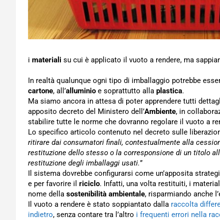
i
materiali
su cui è applicato il vuoto a rendere, ma sappiam
In realtà qualunque ogni tipo di imballaggio potrebbe esse
cartone
, all’
alluminio
e soprattutto alla
plastica
.
Ma siamo ancora in attesa di poter apprendere tutti dettagli
apposito decreto del Ministero dell’
Ambiente
, in collabor
stabilire tutte le norme che dovranno regolare il vuoto a re
Lo specifico articolo contenuto nel decreto sulle liberazio
ritirare dai consumatori finali, contestualmente alla cessio
restituzione dello stesso o la corresponsione di un titolo al
restituzione degli imballaggi usati.
”
Il sistema dovrebbe configurarsi come un’apposita strategia
e per favorire il
riciclo
. Infatti, una volta restituiti, i mat
nome della
sostenibilità ambientale
, risparmiando anche l’
Il vuoto a rendere è stato soppiantato dalla
raccolta diffe
indietro
, senza contare tra l’altro
i frequenti errori nella ra