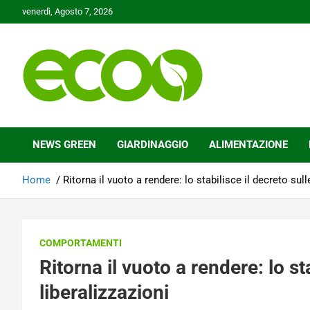
Skip
venerdì, Agosto 7, 2026
to
content
Tutelare il nostro Pianeta è la nostra priorità
Ecoo.it
NEWS GREEN
GIARDINAGGIO
ALIMENTAZIONE
Home
Ritorna il vuoto a rendere: lo stabilisce il decreto sull
COMPORTAMENTI
Ritorna il vuoto a rendere: lo st
liberalizzazioni