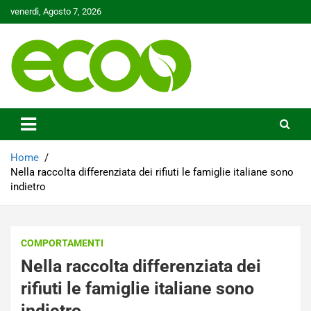
Skip
venerdì, Agosto 7, 2026
to
content
Tutelare il nostro Pianeta è la nostra priorità
Ecoo.it
Home
Nella raccolta differenziata dei rifiuti le famiglie italiane sono
indietro
COMPORTAMENTI
Nella raccolta differenziata dei
rifiuti le famiglie italiane sono
indietro