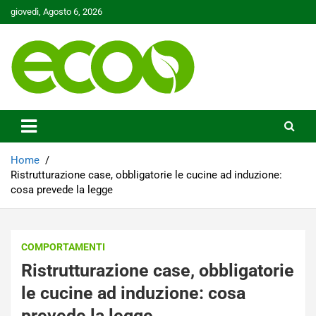
Skip
giovedì, Agosto 6, 2026
to
content
Tutelare il nostro Pianeta è la nostra priorità
Ecoo.it
Home
Ristrutturazione case, obbligatorie le cucine ad induzione:
cosa prevede la legge
COMPORTAMENTI
Ristrutturazione case, obbligatorie
le cucine ad induzione: cosa
prevede la legge