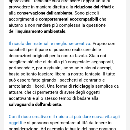
apprezzabili. Riciclare vuol dire avere l’opportunità di
provvedere in maniera diretta alla
riduzione dei rifiuti
e
alla
conservazione dell’ambiente
. Sono piccoli
accorgimenti e
comportamenti ecocompatibili
che
aiutano a non rendere più complessa la questione
dell’
inquinamento ambientale
.
Il riciclo dei materiali è meglio se creativo
. Proprio con i
sacchetti per il pane si possono realizzare delle
decorazioni originali per la nostra tavola. Sta a noi
scegliere ciò che ci risulta più congeniale: segnaposti,
portacandele, porta grissini, sono solo alcuni esempi,
basta soltanto lasciare libera la nostra fantasia. Il tutto
può essere fatto girando i sacchetti al contrario e
arrotolando i bordi. Una forma di
riciclaggio
semplice da
attuare, che ci permetterà di avere degli oggetti
accattivanti e allo stesso tempo di badare alla
salvaguardia dell’ambiente
.
Con il riuso creativo e il riciclo si può dare nuova vita agli
oggetti
e si possono sperimentare utilità da tenere in
considerazione. Ad esempio le buste del pane possono