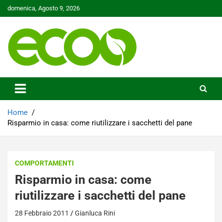
Skip
domenica, Agosto 9, 2026
to
content
Tutelare il nostro Pianeta è la nostra priorità
Ecoo.it
Home
Risparmio in casa: come riutilizzare i sacchetti del pane
COMPORTAMENTI
Risparmio in casa: come
riutilizzare i sacchetti del pane
28 Febbraio 2011
Gianluca Rini