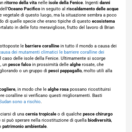
 un
ritorno della vita
nelle
isole della Fenice
. Ingenti
danni
dell’
Oceano Pacifico
in seguito al
riscaldamento delle acque
e vegetale di questo luogo, ma la situazione sembra a poco
ndo di quelle specie che erano tipiche di questo
ecosistema
ortalato in delle foto meravigliose, frutto del lavoro di Brian
sottoposte le
barriere coralline
in tutto il mondo a causa dei
causa dei mutamenti climatici le barriere coralline dei
l caso delle isole della Fenice. Ultimamente si scorge
, un
pesce falco
in prossimità delle
alghe
rosate, che
liorando o un gruppo di
pesci pappagallo
, molto utili alla
cogliere
, in modo che le
alghe rosa
possano ricostituirsi
re coralline si verificano questi miglioramenti. Basti
n Sudan sono a rischio
.
cciarsi di una
cernia tropicale
o di qualche
pesce chirurgo
si può sperare nella ricostituzione di quella
biodiversità
,
io
patrimonio ambientale
.