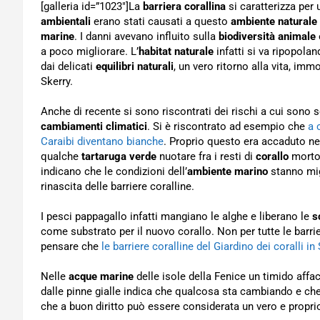
[galleria id=”1023″]La
barriera corallina
si caratterizza per
ambientali
erano stati causati a questo
ambiente naturale
marine
. I danni avevano influito sulla
biodiversità animale
a poco migliorare. L’
habitat naturale
infatti si va ripopola
dai delicati
equilibri naturali
, un vero ritorno alla vita, imm
Skerry.
Anche di recente si sono riscontrati dei rischi a cui sono 
cambiamenti climatici
. Si è riscontrato ad esempio che
a 
Caraibi diventano bianche
. Proprio questo era accaduto ne
qualche
tartaruga verde
nuotare fra i resti di
corallo
morto
indicano che le condizioni dell’
ambiente marino
stanno mig
rinascita delle barriere coralline.
I pesci pappagallo infatti mangiano le alghe e liberano le
s
come substrato per il nuovo corallo. Non per tutte le barrie
pensare che
le barriere coralline del Giardino dei coralli i
Nelle
acque marine
delle isole della Fenice un timido affa
dalle pinne gialle indica che qualcosa sta cambiando e che 
che a buon diritto può essere considerata un vero e propr