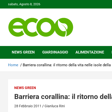
Skip
sabato, Agosto 8, 2026
to
content
Tutelare il nostro Pianeta è la nostra priorità
Ecoo.it
NEWS GREEN
GIARDINAGGIO
ALIMENTAZIONE
Home
Barriera corallina: il ritorno della vita nelle isole dell
NEWS GREEN
Barriera corallina: il ritorno del
28 Febbraio 2011
Gianluca Rini