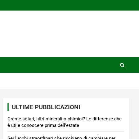
ULTIME PUBBLICAZIONI
Creme solari, filtri minerali o chimici? Le differenze che
è utile conoscere prima dell’estate
Sei luoghi straordinari che rischiano di cambiare per