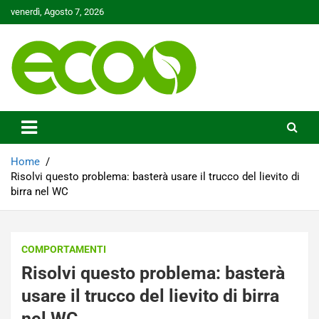
Skip
venerdì, Agosto 7, 2026
to
content
Tutelare il nostro Pianeta è la nostra priorità
Ecoo.it
Home
Risolvi questo problema: basterà usare il trucco del lievito di
birra nel WC
COMPORTAMENTI
Risolvi questo problema: basterà
usare il trucco del lievito di birra
nel WC