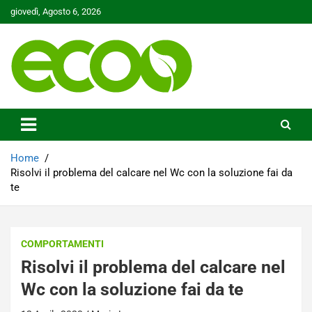
Skip
giovedì, Agosto 6, 2026
to
content
Tutelare il nostro Pianeta è la nostra priorità
Ecoo.it
Home
Risolvi il problema del calcare nel Wc con la soluzione fai da
te
COMPORTAMENTI
Risolvi il problema del calcare nel
Wc con la soluzione fai da te