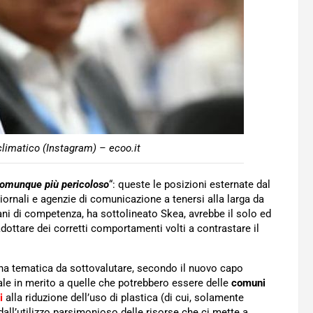
limatico (Instagram) – ecoo.it
omunque più pericoloso
“: queste le posizioni esternate dal
iornali e agenzie di comunicazione a tenersi alla larga da
ani di competenza, ha sottolineato Skea, avrebbe il solo ed
dottare dei corretti comportamenti volti a contrastare il
na tematica da sottovalutare, secondo il nuovo capo
ale in merito a quelle che potrebbero essere delle
comuni
i
alla riduzione dell’uso di plastica (di cui, solamente
 dall’utilizzo parsimonioso delle risorse che ci mette a