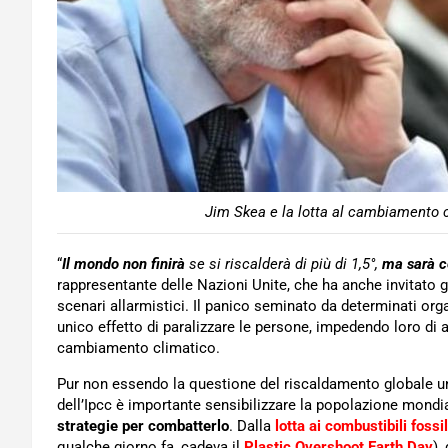
Jim Skea e la lotta al cambiamento c
“
Il mondo non finirà
se si riscalderà di più di 1,5°,
ma sarà c
rappresentante delle Nazioni Unite, che ha anche invitato g
scenari allarmistici. Il panico seminato da determinati org
unico effetto di paralizzare le persone, impedendo loro di a
cambiamento climatico.
Pur non essendo la questione del riscaldamento globale u
dell’Ipcc è importante sensibilizzare la popolazione mondi
strategie per combatterlo
. Dalla
lotta ai combustibili fossil
qualche giorno fa, cadeva il
Plastic Overshoot Earth Day
),