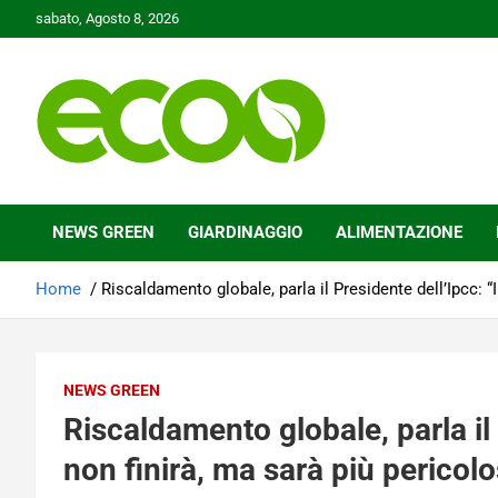
Skip
sabato, Agosto 8, 2026
to
content
Tutelare il nostro Pianeta è la nostra priorità
Ecoo.it
NEWS GREEN
GIARDINAGGIO
ALIMENTAZIONE
Home
Riscaldamento globale, parla il Presidente dell’Ipcc: “
NEWS GREEN
Riscaldamento globale, parla il
non finirà, ma sarà più pericol