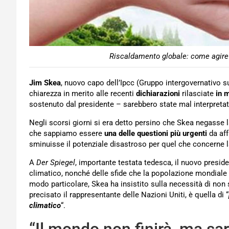
Riscaldamento globale: come agire p
Jim Skea
, nuovo capo dell’Ipcc (Gruppo intergovernativo su
chiarezza in merito alle recenti
dichiarazioni
rilasciate
in 
sostenuto dal presidente – sarebbero state mal interpretat
Negli scorsi giorni si era detto persino che Skea negasse l
che sappiamo essere
una delle questioni più urgenti
da aff
sminuisse il potenziale disastroso per quel che concerne l
A
Der Spiegel
, importante testata tedesca, il nuovo presid
climatico, nonché delle sfide che la popolazione mondiale t
modo particolare, Skea ha insistito sulla necessità di non 
precisato il rappresentante delle Nazioni Uniti, è quella di “
climatico
“.