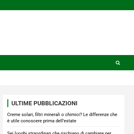
ULTIME PUBBLICAZIONI
Creme solari, filtri minerali o chimici? Le differenze che
è utile conoscere prima dell’estate
Sei luoghi straordinari che rischiano di cambiare per