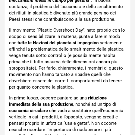
meccanismi messi in campo per gestirla
“. In buona
sostanza, il problema dell’accumulo e dello smaltimento
dei rifiuti in plastica è divenuto più grande persino dei
Paesi stessi che contribuiscono alla sua produzione.
Il movimento “Plastic Overshoot Day”, nato proprio con lo
scopo di sensibilizzare in materia, punta a fare in modo
che
tutte le Nazioni del pianeta si impegnino
seriamente
affinché la problematica dello smaltimento della plastica
venga tenuta sotto controllo (e possibilmente risolta
prima che il tutto assuma delle dimensioni ancora più
spropositate). Per farlo, chiaramente, i membri di questo
movimento non hanno tardato a ribadire quelli che
dovrebbero essere dei corretti comportamenti da tenere
per quanto concerne la plastica.
In primo luogo, occorre puntare ad una
riduzione
immediata della sua produzione
, nonché ad un tipo di
economia circolare
che vada a sostituire quell’economia
verticale in cui i prodotti, all’opposto, vengono creati e
pensati proprio in un’ottica “usa e getta”. Non occorre
neanche ricordare l’importanza di riadoperare il più