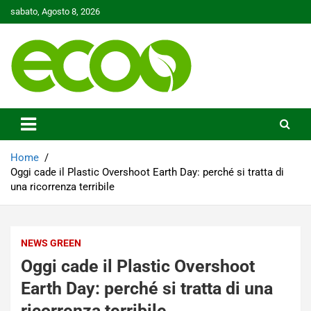
Skip
sabato, Agosto 8, 2026
to
content
Tutelare il nostro Pianeta è la nostra priorità
Ecoo.it
Home
Oggi cade il Plastic Overshoot Earth Day: perché si tratta di
una ricorrenza terribile
NEWS GREEN
Oggi cade il Plastic Overshoot
Earth Day: perché si tratta di una
ricorrenza terribile