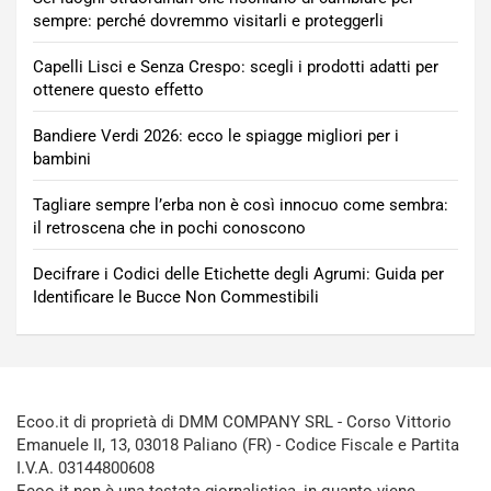
sempre: perché dovremmo visitarli e proteggerli
Capelli Lisci e Senza Crespo: scegli i prodotti adatti per
ottenere questo effetto
Bandiere Verdi 2026: ecco le spiagge migliori per i
bambini
Tagliare sempre l’erba non è così innocuo come sembra:
il retroscena che in pochi conoscono
Decifrare i Codici delle Etichette degli Agrumi: Guida per
Identificare le Bucce Non Commestibili
Ecoo.it di proprietà di DMM COMPANY SRL - Corso Vittorio
Emanuele II, 13, 03018 Paliano (FR) - Codice Fiscale e Partita
I.V.A. 03144800608
Ecoo.it non è una testata giornalistica, in quanto viene