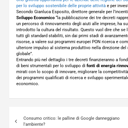
per lo sviluppo sostenibile delle proprie attività
e per invest
Secondo Gianluca Esposito, direttore generale per l’incentiv
Sviluppo Economico
“la pubblicazione dei tre decreti rappr
un percorso di rinnovamento degli aiuti alle imprese, ha sup
introdotto la cultura del risultato. Questo vuol dire che se 
tutti gli standard stabiliti, sin dai primi stadi di avanzame
risorse, a valere sui programmi europei PON ricerca e comp
ulteriore impulso al sistema produttivo nella direzione de
globale”.
Entrando più nel dettaglio i tre decreti finanzieranno a fon
di beni strumentali per lo sviluppo di
fonti di energia rinnov
mirati con lo scopo di innovare, migliorare la competitività
dei programmi qualificati di ricerca e sviluppo sperimental
economico.
Navigazione
Consumo critico: le palline di Google danneggiano
articoli
l'ambiente?