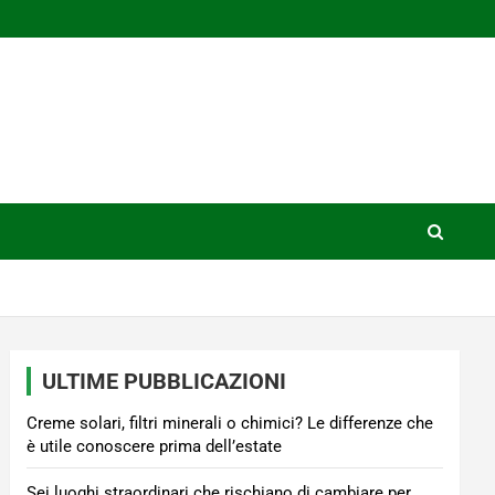
ULTIME PUBBLICAZIONI
Creme solari, filtri minerali o chimici? Le differenze che
è utile conoscere prima dell’estate
Sei luoghi straordinari che rischiano di cambiare per