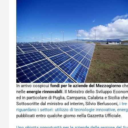
In arrivo cospicui
fondi per le aziende del Mezzogiorno
che
nelle
energie rinnovabili
. Il Ministro dello Sviluppo Economi
ed in particolare di Puglia, Campania, Calabria e Sicilia che
Sottoscritte dal ministro ad interim, Silvio Berlusconi,
i tr
riguardano i settori: utilizzo di tecnologie innovative, energ
pubblicati entro qualche giorno nella Gazzetta Ufficiale.
Uno ghiotta opportunità per le aziende delle regione del S