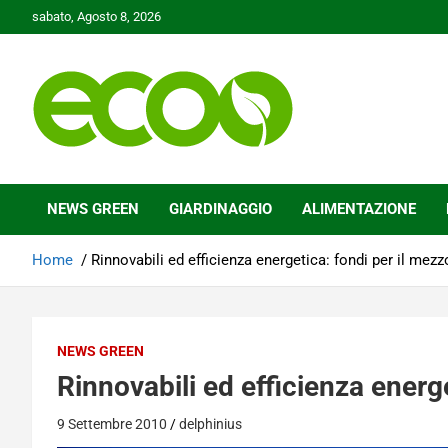
Skip
sabato, Agosto 8, 2026
to
content
Tutelare il nostro Pianeta è la nostra priorità
Ecoo.it
NEWS GREEN
GIARDINAGGIO
ALIMENTAZIONE
Home
Rinnovabili ed efficienza energetica: fondi per il mez
NEWS GREEN
Rinnovabili ed efficienza energ
9 Settembre 2010
delphinius