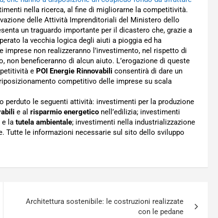
imenti nella ricerca, al fine di migliorarne la competitività.
azione delle Attività Imprenditoriali del Ministero dello
esenta un traguardo importante per il dicastero che, grazie a
erato la vecchia logica degli aiuti a pioggia ed ha
le imprese non realizzeranno l’investimento, nel rispetto di
nto, non beneficeranno di alcun aiuto. L’erogazione di queste
etitività e
POI Energie Rinnovabili
consentirà di dare un
l riposizionamento competitivo delle imprese su scala
do perduto le seguenti attività: investimenti per la produzione
abili
e al
risparmio energetico
nell’edilizia; investimenti
 e la
tutela ambientale
; investimenti nella industrializzazione
e. Tutte le informazioni necessarie sul sito dello sviluppo
Architettura sostenibile: le costruzioni realizzate
con le pedane