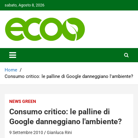
Skip
sabato, Agosto 8, 2026
to
content
Tutelare il nostro Pianeta è la nostra priorità
Ecoo.it
Home
Consumo critico: le palline di Google danneggiano l'ambiente?
NEWS GREEN
Consumo critico: le palline di
Google danneggiano l'ambiente?
9 Settembre 2010
Gianluca Rini