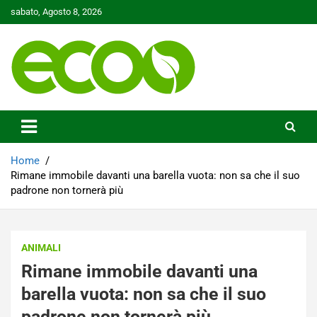
Skip
sabato, Agosto 8, 2026
to
content
Tutelare il nostro Pianeta è la nostra priorità
Ecoo.it
Home
Rimane immobile davanti una barella vuota: non sa che il suo
padrone non tornerà più
ANIMALI
Rimane immobile davanti una
barella vuota: non sa che il suo
padrone non tornerà più