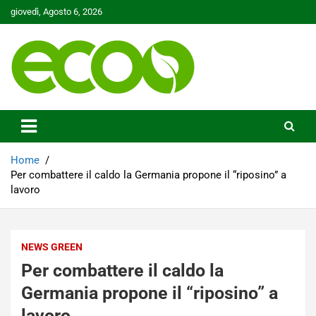
Skip
giovedì, Agosto 6, 2026
to
content
Tutelare il nostro Pianeta è la nostra priorità
Ecoo.it
Home
Per combattere il caldo la Germania propone il “riposino” a
lavoro
NEWS GREEN
Per combattere il caldo la
Germania propone il “riposino” a
lavoro