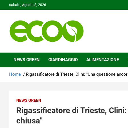
Skip
sabato, Agosto 8, 2026
to
content
Tutelare il nostro Pianeta è la nostra priorità
Ecoo.it
NEWS GREEN
GIARDINAGGIO
ALIMENTAZIONE
Home
Rigassificatore di Trieste, Clini: "Una questione anco
NEWS GREEN
Rigassificatore di Trieste, Clin
chiusa"