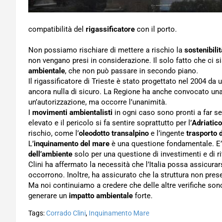
compatibilità del
rigassificatore
con il porto.
Non possiamo rischiare di mettere a rischio la
sostenibili
non vengano presi in considerazione. Il solo fatto che ci si
ambientale
, che non può passare in secondo piano.
Il rigassificatore di Trieste è stato progettato nel 2004 da
ancora nulla di sicuro. La Regione ha anche convocato una
un’autorizzazione, ma occorre l’unanimità.
I
movimenti ambientalisti
in ogni caso sono pronti a far s
elevato e il pericolo si fa sentire soprattutto per l’
Adriatico
rischio, come l’
oleodotto transalpino
e l’ingente
trasporto 
L’
inquinamento del mare
è una questione fondamentale. E’ 
dell’ambiente
solo per una questione di investimenti e di r
Clini ha affermato la necessità che l’Italia possa assicura
occorrono. Inoltre, ha assicurato che la struttura non pres
Ma noi continuiamo a credere che delle altre verifiche son
generare un
impatto ambientale
forte.
Tags:
Corrado Clini
,
Inquinamento Mare