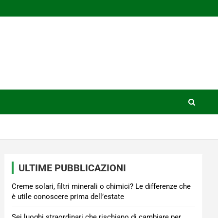
ULTIME PUBBLICAZIONI
Creme solari, filtri minerali o chimici? Le differenze che
è utile conoscere prima dell’estate
Sei luoghi straordinari che rischiano di cambiare per