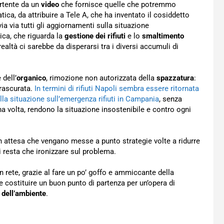
rtente da un
video
che fornisce quelle che potremmo
tica, da attribuire a Tele A, che ha inventato il cosiddetto
e via via tutti gli aggiornamenti sulla situazione
ica, che riguarda la
gestione dei rifiuti
e lo
smaltimento
 realtà ci sarebbe da disperarsi tra i diversi accumuli di
 dell’
organico
, rimozione non autorizzata della
spazzatura
:
trascurata.
In termini di rifiuti Napoli sembra essere ritornata
ella situazione sull’emergenza rifiuti in Campania
, senza
 volta, rendono la situazione insostenibile e contro ogni
In attesa che vengano messe a punto strategie volte a ridurre
 resta che ironizzare sul problema.
 rete, grazie al fare un po’ goffo e ammiccante della
be costituire un buon punto di partenza per un’opera di
 dell’ambiente
.