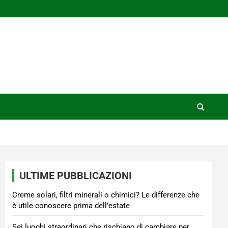
ULTIME PUBBLICAZIONI
Creme solari, filtri minerali o chimici? Le differenze che
è utile conoscere prima dell’estate
Sei luoghi straordinari che rischiano di cambiare per