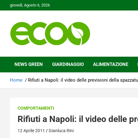
Skip
giovedì, Agosto 6, 2026
to
content
Tutelare il nostro Pianeta è la nostra priorità
Ecoo.it
NEWS GREEN
GIARDINAGGIO
ALIMENTAZIONE
Home
Rifiuti a Napoli: il video delle previsioni della spazzat
COMPORTAMENTI
Rifiuti a Napoli: il video delle 
12 Aprile 2011
Gianluca Rini