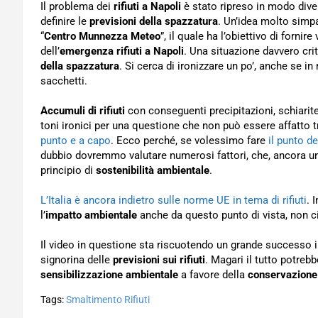
Il problema dei
rifiuti a Napoli
è stato ripreso in modo dive
definire le
previsioni della spazzatura
. Un’idea molto simpa
“
Centro Munnezza Meteo
”, il quale ha l’obiettivo di fornir
dell’
emergenza rifiuti a Napoli
. Una situazione davvero crit
della spazzatura
. Si cerca di ironizzare un po’, anche se in
sacchetti.
Accumuli di rifiuti
con conseguenti precipitazioni, schiarite
toni ironici per una questione che non può essere affatto 
punto e a capo
. Ecco perché, se volessimo fare
il punto d
dubbio dovremmo valutare numerosi fattori, che, ancora una
principio di
sostenibilità ambientale
.
L’Italia è ancora indietro sulle norme UE in tema di rifiuti
. 
l’
impatto ambientale
anche da questo punto di vista, non ci
Il video in questione sta riscuotendo un grande successo in
signorina delle
previsioni sui rifiuti
. Magari il tutto potreb
sensibilizzazione ambientale
a favore della
conservazione
Tags:
Smaltimento Rifiuti