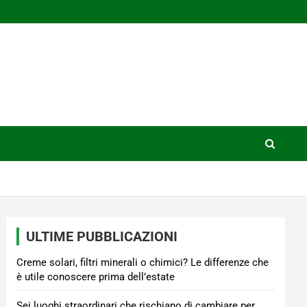
ULTIME PUBBLICAZIONI
Creme solari, filtri minerali o chimici? Le differenze che
è utile conoscere prima dell’estate
Sei luoghi straordinari che rischiano di cambiare per