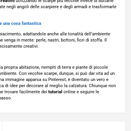
 creativo
utilizzando le scarpe più vecchie invece di buttarle
ate negli angoli delle scarpiere e degli armadi e trasformarle
re una cosa fantastica
piacimento, adattandole anche alle tonalità dell’ambiente
nga in mente: perle, nastri, bottoni, fiori di stoffa. Il
decisamente creativi.
a propria abitazione, riempiti di terra e piante di piccole
’ambiente. Con vecchie scarpe, dunque, si può dar vita ad un
a immagine apparsa su Pinterest, è diventato un vero e
rca di idee per decorare al meglio la calzatura. Chiunque non
che trovare facilmente dei
tutorial
online e seguire le
 passo.