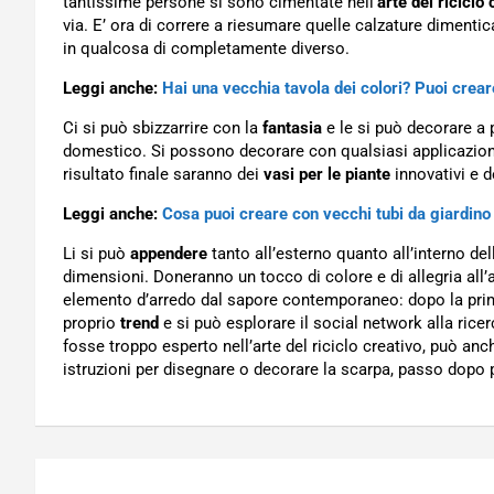
tantissime persone si sono cimentate nell’
arte del riciclo
via. E’ ora di correre a riesumare quelle calzature dimentic
in qualcosa di completamente diverso.
Leggi anche:
Hai una vecchia tavola dei colori? Puoi crea
Ci si può sbizzarrire con la
fantasia
e le si può decorare a 
domestico. Si possono decorare con qualsiasi applicazione ve
risultato finale saranno dei
vasi per le piante
innovativi e 
Leggi anche:
Cosa puoi creare con vecchi tubi da giardino
Li si può
appendere
tanto all’esterno quanto all’interno dell
dimensioni. Doneranno un tocco di colore e di allegria all
elemento d’arredo dal sapore contemporaneo: dopo la prim
proprio
trend
e si può esplorare il social network alla rice
fosse troppo esperto nell’arte del riciclo creativo, può an
istruzioni per disegnare o decorare la scarpa, passo dopo
Navigazione