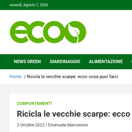
Skip
venerdì, Agosto 7, 2026
to
content
Tutelare il nostro Pianeta è la nostra priorità
Ecoo.it
NEWS GREEN
GIARDINAGGIO
ALIMENTAZIONE
Home
Ricicla le vecchie scarpe: ecco cosa puoi farci
COMPORTAMENTI
Ricicla le vecchie scarpe: ecco
2 Ottobre 2022
Emanuela Marcoionni