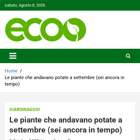
Skip
sabato, Agosto 8, 2026
to
content
Tutelare il nostro Pianeta è la nostra priorità
Ecoo.it
Home
Le piante che andavano potate a settembre (sei ancora in
tempo)
GIARDINAGGIO
Le piante che andavano potate a
settembre (sei ancora in tempo)