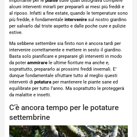
importante per le
piante
sulle quali bisognava compiere
alcuni interventi mirarli per prepararli ai mesi più freddi e
al riposo. Infatti a fine estate, quando le temperature sono
più fredde, è fondamentale
intervenire
sul nostro giardino
per salvarlo dal triste aspetto e dalle poche cure e pulizie
estive.
Ma sebbene settembre sia finito non è ancora tardi per
intervenire correttamente e mettere in sesto il giardino.
Basta solo pianificare e preparare gli interventi in modo
da poter
ammirare
le ultime fioriture ma anche e,
soprattutto, prepararlo ai prossimi freddi invernali. E’
dunque fondamentale sfruttare tutto al meglio questi
interventi di
potatura
per mantenere le piante sane ed
equilibrate per tutto l’anno. Ma soprattutto le proteggerà
da malattie e insetti.
C’è ancora tempo per le potature
settembrine