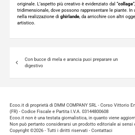
originale. L’aspetto più creativo è evidenziato dal “
collage
“
tridimensionale, dove possono rappresentare le piante. In u
nella realizzazione di
ghirlande
, da arricchire con altri og
artistico.
Navigazione
Con bucce di mela e arancia puoi preparare un
articoli
digestivo
Ecoo.it di proprietà di DMM COMPANY SRL - Corso Vittorio Ema
(FR) - Codice Fiscale e Partita I.V.A. 03144800608
Ecoo.it non è una testata giornalistica, in quanto viene aggior
Non può pertanto considerarsi un prodotto editoriale ai sensi 
Copyright ©2026 - Tutti i diritti riservati -
Contattaci