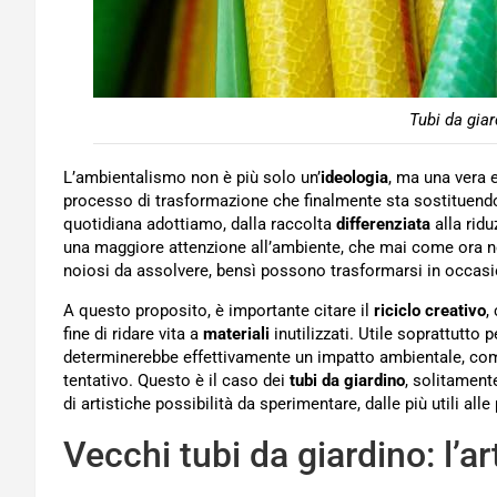
Tubi da giar
L’ambientalismo non è più solo un’
ideologia
, ma una vera e
processo di trasformazione che finalmente sta sostituendo i
quotidiana adottiamo, dalla raccolta
differenziata
alla ridu
una maggiore attenzione all’ambiente, che mai come ora n
noiosi da assolvere, bensì possono trasformarsi in occas
A questo proposito, è importante citare il
riciclo creativo
,
fine di ridare vita a
materiali
inutilizzati. Utile soprattutto 
determinerebbe effettivamente un impatto ambientale, come
tentativo. Questo è il caso dei
tubi da giardino
, solitamente
di artistiche possibilità da sperimentare, dalle più utili alle
Vecchi tubi da giardino: l’art