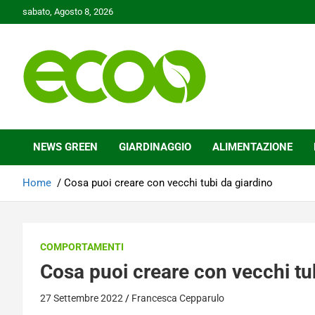
Skip
sabato, Agosto 8, 2026
to
content
Tutelare il nostro Pianeta è la nostra priorità
Ecoo.it
NEWS GREEN
GIARDINAGGIO
ALIMENTAZIONE
Home
Cosa puoi creare con vecchi tubi da giardino
COMPORTAMENTI
Cosa puoi creare con vecchi tu
27 Settembre 2022
Francesca Cepparulo