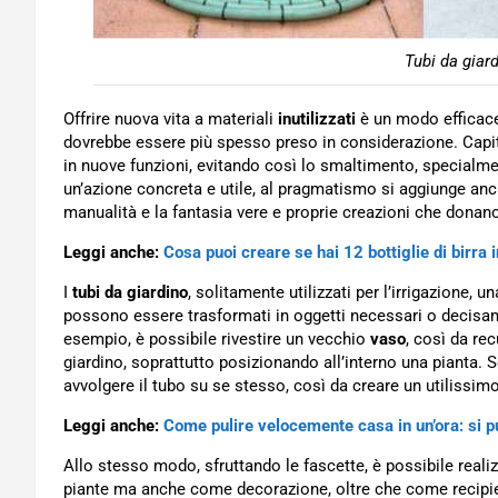
Tubi da giard
Offrire nuova vita a materiali
inutilizzati
è un modo efficace 
dovrebbe essere più spesso preso in considerazione. Capita
in nuove funzioni, evitando così lo smaltimento, specialm
un’azione concreta e utile, al pragmatismo si aggiunge a
manualità e la fantasia vere e proprie creazioni che donano
Leggi anche:
Cosa puoi creare se hai 12 bottiglie di birra 
I
tubi da giardino
, solitamente utilizzati per l’irrigazione, un
possono essere trasformati in oggetti necessari o decisam
esempio, è possibile rivestire un vecchio
vaso
, così da re
giardino, soprattutto posizionando all’interno una pianta. 
avvolgere il tubo su se stesso, così da creare un utilissim
Leggi anche:
Come pulire velocemente casa in un’ora: si p
Allo stesso modo, sfruttando le fascette, è possibile real
piante ma anche come decorazione, oltre che come recipie