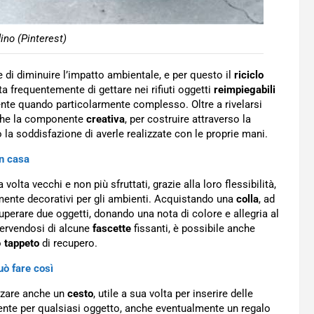
ino (Pinterest)
di diminuire l’impatto ambientale, e per questo il
riciclo
 frequentemente di gettare nei rifiuti oggetti
reimpiegabili
ente quando particolarmente complesso. Oltre a rivelarsi
nche la componente
creativa
, per costruire attraverso la
 la soddisfazione di averle realizzate con le proprie mani.
in casa
a volta vecchi e non più sfruttati, grazie alla loro flessibilità,
ente decorativi per gli ambienti. Acquistando una
colla
, ad
cuperare due oggetti, donando una nota di colore e allegria al
Servendosi di alcune
fascette
fissanti, è possibile anche
o
tappeto
di recupero.
uò fare così
izzare anche un
cesto
, utile a sua volta per inserire delle
nte per qualsiasi oggetto, anche eventualmente un regalo