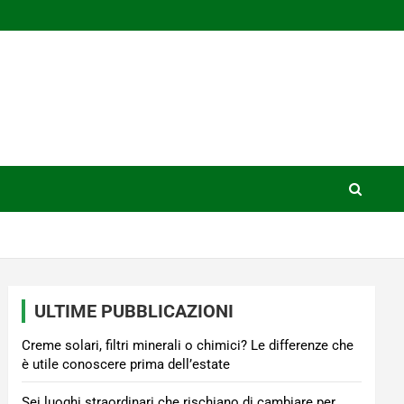
ULTIME PUBBLICAZIONI
Creme solari, filtri minerali o chimici? Le differenze che
è utile conoscere prima dell’estate
Sei luoghi straordinari che rischiano di cambiare per