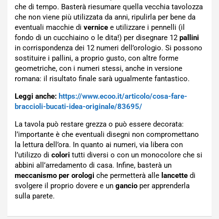
che di tempo. Basterà riesumare quella vecchia tavolozza
che non viene più utilizzata da anni, ripulirla per bene da
eventuali macchie di
vernice
e utilizzare i pennelli (il
fondo di un cucchiaino o le dita!) per disegnare 12
pallini
in corrispondenza dei 12 numeri dell’orologio. Si possono
sostituire i pallini, a proprio gusto, con altre forme
geometriche, con i numeri stessi, anche in versione
romana: il risultato finale sarà ugualmente fantastico.
Leggi anche:
https://www.ecoo.it/articolo/cosa-fare-
braccioli-bucati-idea-originale/83695/
La tavola può restare grezza o può essere decorata:
l’importante è che eventuali disegni non compromettano
la lettura dell’ora. In quanto ai numeri, via libera con
l’utilizzo di
colori
tutti diversi o con un monocolore che si
abbini all’arredamento di casa. Infine, basterà un
meccanismo per orologi
che permetterà alle
lancette
di
svolgere il proprio dovere e un
gancio
per apprenderla
sulla parete.