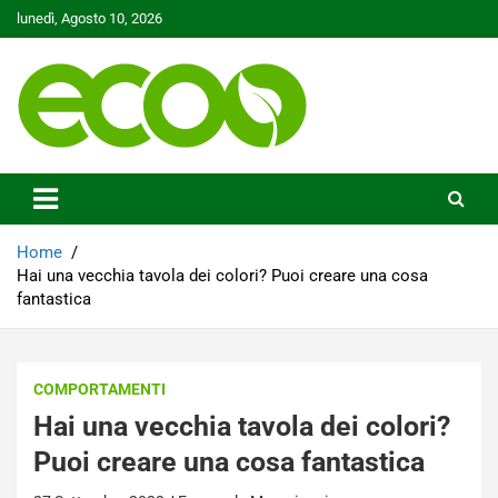
Skip
lunedì, Agosto 10, 2026
to
content
Tutelare il nostro Pianeta è la nostra priorità
Ecoo.it
Home
Hai una vecchia tavola dei colori? Puoi creare una cosa
fantastica
COMPORTAMENTI
Hai una vecchia tavola dei colori?
Puoi creare una cosa fantastica