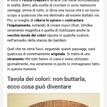
A volte il
riciclo creativo
è un’arte che viene sottovalutata.
In realtà, dietro alla scelta di riciclare ci sono tantissimi
vantaggi: prima di tutto, si dona una nuova vita e un nuovo
scopo a qualcosa che era destinato ad essere buttato via.
Poi, si sceglie di
ridurre lo spreco
e
contrastare
l’inquinamento
, evitando di creare nuovi rifiuti. Un’idea
veramente magnifica è quella di riutilizzare anche la
vecchia tavola dei colori
riposta in qualche scatola
nell’armadio della stanza dei bambini.
Quel che ne verrà fuori, seguendo questi passaggi, sarà
qualcosa di estremamente
originale
. Si tratta di uno
strumento
che tutti hanno in casa e viene utilizzato
giornalmente, ma veramente in pochi lo immaginano fatto
in questa maniera.
Tavola dei colori: non buttarla,
ecco cosa può diventare