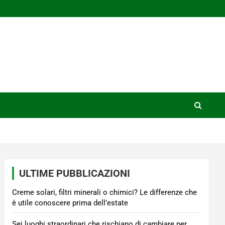
ULTIME PUBBLICAZIONI
Creme solari, filtri minerali o chimici? Le differenze che
è utile conoscere prima dell’estate
Sei luoghi straordinari che rischiano di cambiare per