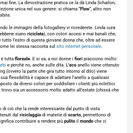
mai fine. La dimostrazione pratica ce la dà Linda Schailon,
lezione unica nel suo genere: si chiama “
Flow
“, altro non
ibite.
do le immagini della fotogallery vi ricrederete. Linda cura
(sebbene siano
riciclate
), con colori accesi e mai banali che,
 tutto l’estro di questa giovane donna che, oltre ad essere
, come lei stessa racconta sul
sito internet personale
.
 è tutta
floreale
. E si sa, a noi donne i
fiori
piacciono molto:
rbi
e perchè no, anche sulle dita. L’
eco
anello viene ottenuto
ing (ovvero la parte che gira tutto intorno al dito) viene
a sua flessibilità è capace di adattare l’anello a qualsiasi
to da diversi colori per soddisfare i clienti più eclettici.
: trovo sia un accessorio molto adatto all’estate (chissà che
mo di ciò che la rende interessante dal punto di vista
ttenuti dal
riciclaggio
di materie di
scarto
, permettono di
ignifica contribuire a rendere più
pulito
il
mondo
che ci