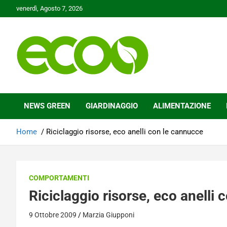
Skip
venerdì, Agosto 7, 2026
to
content
Tutelare il nostro Pianeta è la nostra priorità
Ecoo.it
NEWS GREEN
GIARDINAGGIO
ALIMENTAZIONE
Home
Riciclaggio risorse, eco anelli con le cannucce
COMPORTAMENTI
Riciclaggio risorse, eco anelli
9 Ottobre 2009
Marzia Giupponi