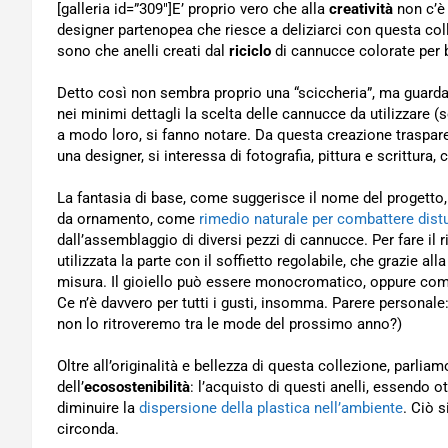
[galleria id=”309″]E’ proprio vero che alla
creatività
non c’è 
designer partenopea che riesce a deliziarci con questa col
sono che anelli creati dal
riciclo
di cannucce colorate per b
Detto così non sembra proprio una “sciccheria”, ma guardan
nei minimi dettagli la scelta delle cannucce da utilizzare 
a modo loro, si fanno notare. Da questa creazione traspare
una designer, si interessa di fotografia, pittura e scrittura
La fantasia di base, come suggerisce il nome del progetto,
da ornamento, come
rimedio naturale per combattere distu
dall’assemblaggio di diversi pezzi di cannucce. Per fare il r
utilizzata la parte con il soffietto regolabile, che grazie all
misura. Il gioiello può essere monocromatico, oppure compos
Ce n’è davvero per tutti i gusti, insomma. Parere personale
non lo ritroveremo tra le mode del prossimo anno?)
Oltre all’originalità e bellezza di questa collezione, parlia
dell’
ecosostenibilità
: l’acquisto di questi anelli, essendo o
diminuire la
dispersione della plastica nell’ambiente
. Ciò s
circonda.