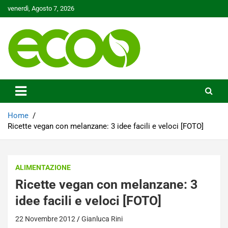
Skip
venerdì, Agosto 7, 2026
to
content
Tutelare il nostro Pianeta è la nostra priorità
Ecoo.it
Home
Ricette vegan con melanzane: 3 idee facili e veloci [FOTO]
ALIMENTAZIONE
Ricette vegan con melanzane: 3
idee facili e veloci [FOTO]
22 Novembre 2012
Gianluca Rini