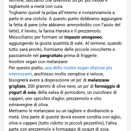
termine, lasciamo che diventino un po’ più fredde e
tagliamole a metà con cura.
Togliamo quindi la polpa all’interno e conserviamola a
parte in una ciotola. A questo punto dobbiamo aggiungere
la fetta di pane (che abbiamo ammorbidito con l’aiuto del
latte), il lievito, la farina Harska e il prezzemolo.
Mescoliamo per formare un
impasto omogeneo
,
aggiungendo la giusta quantità di sale. Al termine, quando
tutto sarà pronto, formiamo delle piccole crocchette e
passiamole nel
pangrattato
prima di friggerle.
Involtini vegan con melanzane
Per questo piatto,
una delle ricette vegan sfiziose più
interessanti
, anch’esso molto semplice e veloce,
bisognerà avere a disposizione un po’ di
melanzane
grigliate
, 200 grammi di olive nere, un po’ di
formaggio di
yogurt di soia
, della salsa di pomodoro, un cucchiaio di
capperi, uno spicchio d’aglio, prezzemolo e olio
extravergine di oliva.
Mettiamo le melanzane su un tagliere e dividiamole a
metà. Una parte di queste dovrà essere condita con aglio,
olive e capperi (tutto ridotto in piccoli pezzettini), l’altra
parte con prezzemolo e formaggio di yogurt di soia.