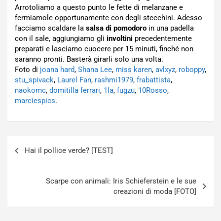
Arrotoliamo a questo punto le fette di melanzane e
fermiamole opportunamente con degli stecchini. Adesso
facciamo scaldare la
salsa di pomodoro
in una padella
con il sale, aggiungiamo gli
involtini
precedentemente
preparati e lasciamo cuocere per 15 minuti, finché non
saranno pronti. Basterà girarli solo una volta.
Foto di
joana hard
,
Shana Lee
,
miss karen
,
avlxyz
,
roboppy
,
stu_spivack
,
Laurel Fan
,
rashmi1979
,
frabattista
,
naokomc
,
domitilla ferrari
,
1la
,
fugzu
,
10Rosso
,
marciespics
.
Navigazione
Hai il pollice verde? [TEST]
articoli
Scarpe con animali: Iris Schieferstein e le sue
creazioni di moda [FOTO]