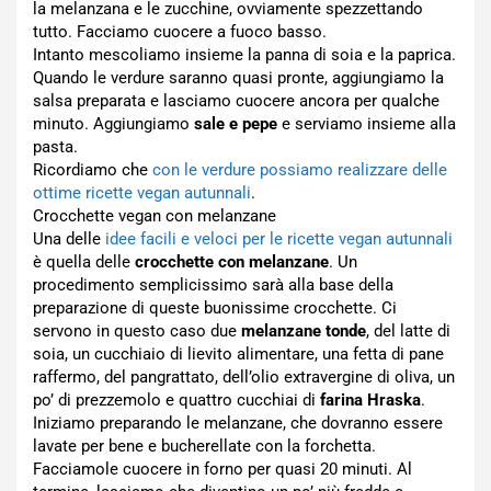
la melanzana e le zucchine, ovviamente spezzettando
tutto. Facciamo cuocere a fuoco basso.
Intanto mescoliamo insieme la panna di soia e la paprica.
Quando le verdure saranno quasi pronte, aggiungiamo la
salsa preparata e lasciamo cuocere ancora per qualche
minuto. Aggiungiamo
sale e pepe
e serviamo insieme alla
pasta.
Ricordiamo che
con le verdure possiamo realizzare delle
ottime ricette vegan autunnali
.
Crocchette vegan con melanzane
Una delle
idee facili e veloci per le ricette vegan autunnali
è quella delle
crocchette con melanzane
. Un
procedimento semplicissimo sarà alla base della
preparazione di queste buonissime crocchette. Ci
servono in questo caso due
melanzane tonde
, del latte di
soia, un cucchiaio di lievito alimentare, una fetta di pane
raffermo, del pangrattato, dell’olio extravergine di oliva, un
po’ di prezzemolo e quattro cucchiai di
farina Hraska
.
Iniziamo preparando le melanzane, che dovranno essere
lavate per bene e bucherellate con la forchetta.
Facciamole cuocere in forno per quasi 20 minuti. Al