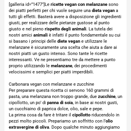
[galleria id=”1477″]Le
ricette vegan con melanzane
sono
dei piatti perfetti per chi vuole seguire una
dieta vegan
a
tutti gli effetti. Basterà avere a disposizione gli ingredienti
giusti, per realizzare delle pietanze gustose al punto
giusto e nel pieno
rispetto degli animali
. La tutela dei
nostri amici
animali
è infatti il punto fondamentale su cui
si basano i principi delle
diete vegan
e utilizzare le
melanzane è sicuramente una scelta che aiuta a dare ai
nostri piatti un gusto intenso. Sono tante le ricette
interessanti. Ve ne presentiamo tre da mettere a punto
proprio utilizzando le
melanzane
, dei procedimenti
velocissimi e semplici per piatti imperdibili.
Carbonara vegan con melanzane e zucchine
Per preparare questa ricetta ci servono 160 grammi di
pasta, una melanzana non troppo grande, due
zucchine
, un
cipollotto, un po’ di
panna di soia
, in base ai nostri gusti,
un cucchiaino di paprica dolce, olio, sale e pepe.
La prima cosa da fare è tritare il
cipollotto
riducendolo in
pezzi molto piccoli. Prepariamo un soffritto con l’
olio
extravergine di oliva
. Dopo qualche minuto aggiungiamo