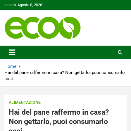
Skip
sabato, Agosto 8, 2026
to
content
Tutelare il nostro Pianeta è la nostra priorità
Ecoo.it
Home
Hai del pane raffermo in casa? Non gettarlo, puoi consumarlo
così
ALIMENTAZIONE
Hai del pane raffermo in casa?
Non gettarlo, puoi consumarlo
così