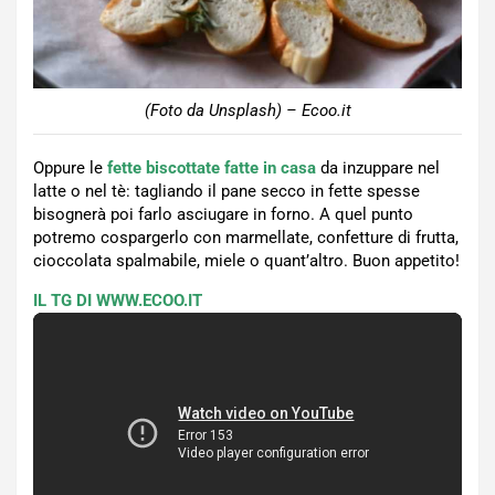
(Foto da Unsplash) – Ecoo.it
Oppure le
fette biscottate fatte in casa
da inzuppare nel
latte o nel tè: tagliando il pane secco in fette spesse
bisognerà poi farlo asciugare in forno. A quel punto
potremo cospargerlo con marmellate, confetture di frutta,
cioccolata spalmabile, miele o quant’altro. Buon appetito!
IL TG DI WWW.ECOO.IT