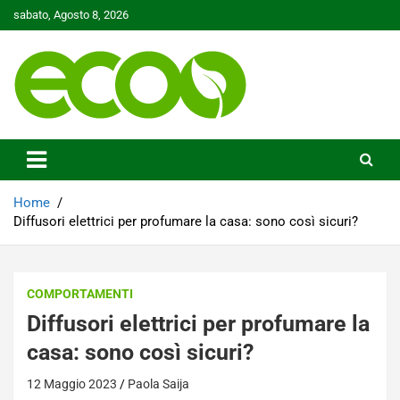
Skip
sabato, Agosto 8, 2026
to
content
Tutelare il nostro Pianeta è la nostra priorità
Ecoo.it
Home
Diffusori elettrici per profumare la casa: sono così sicuri?
COMPORTAMENTI
Diffusori elettrici per profumare la
casa: sono così sicuri?
12 Maggio 2023
Paola Saija