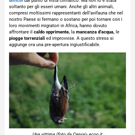
difficili
dal punto di vista climatico. Ma non lo è stata
soltanto per gli esseri umani. Anche gli altri animali,
compresi moltissimi rappresentanti dell’avifauna che nel
nostro Paese si fermano o sostano per poi tornare con i
loro movimenti migratori in Africa, hanno dovuto
affrontare il
caldo opprimente,
la
mancanza d’acqua,
le
piogge torrenziali
ed improvvise. A questo stress si
aggiunge ora una pre-apertura ingiustificabile.
Una vittima (foto da Canva)- ecoo.it