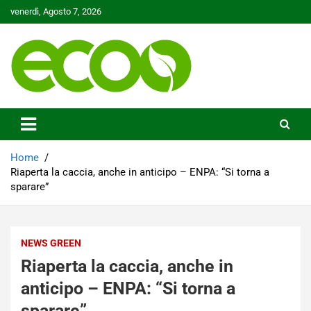
Skip
venerdì, Agosto 7, 2026
to
content
Tutelare il nostro Pianeta è la nostra priorità
Ecoo.it
Home
Riaperta la caccia, anche in anticipo – ENPA: “Si torna a
sparare”
NEWS GREEN
Riaperta la caccia, anche in
anticipo – ENPA: “Si torna a
sparare”