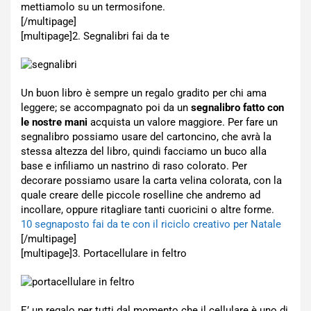
mettiamolo su un termosifone.
[/multipage]
[multipage]
2. Segnalibri fai da te
Un buon libro è sempre un regalo gradito per chi ama
leggere; se accompagnato poi da un
segnalibro fatto con
le nostre mani
acquista un valore maggiore. Per fare un
segnalibro possiamo usare del cartoncino, che avrà la
stessa altezza del libro, quindi facciamo un buco alla
base e infiliamo un nastrino di raso colorato. Per
decorare possiamo usare la carta velina colorata, con la
quale creare delle piccole roselline che andremo ad
incollare, oppure ritagliare tanti cuoricini o altre forme.
10 segnaposto fai da te con il riciclo creativo per Natale
[/multipage]
[multipage]
3. Portacellulare in feltro
E’ un regalo per tutti dal momento che il cellulare è uno di