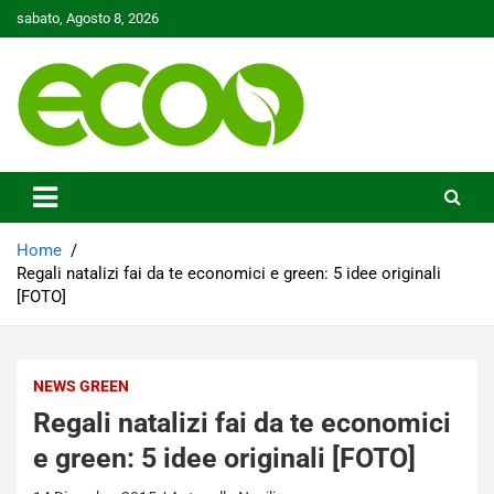
Skip
sabato, Agosto 8, 2026
to
content
Tutelare il nostro Pianeta è la nostra priorità
Ecoo.it
Home
Regali natalizi fai da te economici e green: 5 idee originali
[FOTO]
NEWS GREEN
Regali natalizi fai da te economici
e green: 5 idee originali [FOTO]