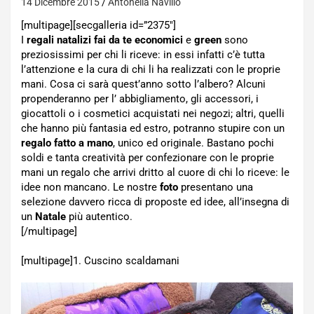
14 Dicembre 2015
Antonella Navilio
[multipage][secgalleria id=”2375″]
I
regali natalizi fai da te
economici
e
green
sono
preziosissimi per chi li riceve: in essi infatti c’è tutta
l’attenzione e la cura di chi li ha realizzati con le proprie
mani. Cosa ci sarà quest’anno sotto l’albero? Alcuni
propenderanno per l’ abbigliamento, gli accessori, i
giocattoli o i cosmetici acquistati nei negozi; altri, quelli
che hanno più fantasia ed estro, potranno stupire con un
regalo fatto a mano
, unico ed originale. Bastano pochi
soldi e tanta creatività per confezionare con le proprie
mani un regalo che arrivi dritto al cuore di chi lo riceve: le
idee non mancano. Le nostre
foto
presentano una
selezione davvero ricca di proposte ed idee, all’insegna di
un
Natale
più autentico.
[/multipage]
[multipage]
1. Cuscino scaldamani