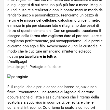
quegli oggetti di cui nessuno può più fare a meno. Meglio
quindi riuscire a realizzarlo con le nostre mani in modo da
renderlo unico e personalizzato. Prendiamo un pezzo di
feltro e le misure del cellulare: calcoliamo un centimetro
e mezzo in più per ciascun lato e ritagliamo due pezzi di
feltro di queste dimensioni. Con un gessetto tracciamo il
disegno della forma che vogliamo dare al portacellulare e
ritagliamo perfettamente, poi sovrapponiamo i due pezzi e
cuciamo con ago e filo. Rovesciamo quindi la custodia in
modo che le cuciture rimangano all’interno ed ecco il
nostro
portacellulare in feltro
.
[/multipage]
[multipage]
4. Portagioie fai da te
E’ il regalo ideale per le donne che hanno bojoux a non
finire! Procuriamoci una
scatola di legno
o di cartone
oppure anche di latta e assicuriamoci che l’interno della
scatola sia suddiviso in scomparti, per evitare che le
collane si intreccino. Coloriamo la scatola con colori