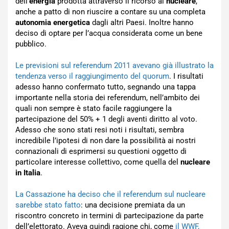
dell’
energia
prodotta attraverso il ricorso al
nucleare
,
anche a patto di non riuscire a contare su una completa
autonomia energetica
dagli altri Paesi. Inoltre hanno
deciso di optare per l’acqua considerata come un bene
pubblico.
Le previsioni sul referendum 2011 avevano già illustrato la
tendenza verso il raggiungimento del quorum
. I risultati
adesso hanno confermato tutto, segnando una tappa
importante nella storia dei referendum, nell’ambito dei
quali non sempre è stato facile raggiungere la
partecipazione del 50% + 1 degli aventi diritto al voto.
Adesso che sono stati resi noti i risultati, sembra
incredibile l’ipotesi di non dare la possibilità ai nostri
connazionali di esprimersi su questioni oggetto di
particolare interesse collettivo, come quella del
nucleare
in Italia
.
La Cassazione ha deciso che il referendum sul nucleare
sarebbe stato fatto
: una decisione premiata da un
riscontro concreto in termini di partecipazione da parte
dell’elettorato. Aveva quindi ragione chi, come
il WWF,