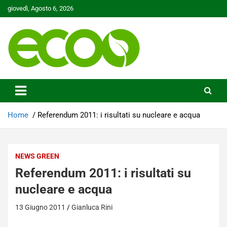
Skip
giovedì, Agosto 6, 2026
to
content
Tutelare il nostro Pianeta è la nostra priorità
Ecoo.it
Home
Referendum 2011: i risultati su nucleare e acqua
NEWS GREEN
Referendum 2011: i risultati su
nucleare e acqua
13 Giugno 2011
Gianluca Rini