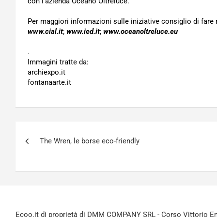
con l’azienda Oceano Oltreluce.
Per maggiori informazioni sulle iniziative consiglio di fare 
www.cial.it
;
www.ied.it
;
www.oceanoltreluce.eu
.
Immagini tratte da:
archiexpo.it
fontanaarte.it
Navigazione
The Wren, le borse eco-friendly
articoli
Ecoo.it di proprietà di DMM COMPANY SRL - Corso Vittorio Ema