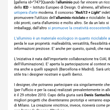
[galleria id=”747″]Quando l’
alluminio
può far vincere un ricc
dello
IED
– Istituto Europeo di Design. O almeno, all’allie
un’opera d’arte
moderna. Il concorso “
ReAl13 + Light
” inde
promuovere l’utilizzo dell’
alluminio riciclato
e riciclabile: l
cibi pronti, carta d’alluminio e molto altro. Se da un lato s
imballaggi, dall’altro
si promuove la creatività ecosostenib
L’alluminio è un materiale ecologico in quanto riciclabile 
perda le sue proprietà: malleabilità, versatilità, flessibilit
informazioni preziose. E’ anche per questo, quindi, che na
L’iniziativa è nata dall’importante collaborazione tra CiAl,
dell’illuminazione). E’ aperta la partecipazione al contest 
ma anche a quelli spagnoli (Barcellona e Madrid). Sarà un’
stile tra i designer nostrani e quelli iberici.
I designer, che potranno partecipare sia singolarmente che
(per l’ufficio e per la casa) realizzati prevalentemente in al
è il 29 ottobre 2010. Capo della giuria sarà
Denis Santachi
migliori progetti che diventeranno prototipi e verranno esp
di Milano. La creazione vincitrice, invece, riceverà come p