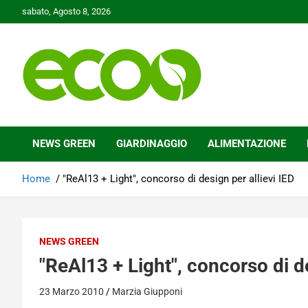
Skip
sabato, Agosto 8, 2026
to
content
Tutelare il nostro Pianeta è la nostra priorità
Ecoo.it
NEWS GREEN
GIARDINAGGIO
ALIMENTAZIONE
Home
"ReAl13 + Light", concorso di design per allievi IED
NEWS GREEN
"ReAl13 + Light", concorso di de
23 Marzo 2010
Marzia Giupponi