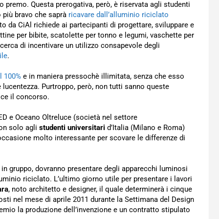
o premo. Questa prerogativa, però, è riservata agli studenti
vo più bravo che saprà
ricavare dall’alluminio riciclato
tto da CiAl richiede ai partecipanti di progettare, sviluppare e
attine per bibite, scatolette per tonno e legumi, vaschette per
i cerca di incentivare un utilizzo consapevole degli
ile
.
al 100%
e in maniera pressochè illimitata, senza che esso
à e lucentezza. Purtroppo, però, non tutti sanno queste
sce il concorso.
 IED e Oceano Oltreluce (società nel settore
non solo agli
studenti universitari
d’Italia (Milano e Roma)
occasione molto interessante per scovare le differenze di
 in gruppo, dovranno presentare degli apparecchi luminosi
luminio riciclato. L’ultimo giorno utile per presentare i lavori
ara
, noto architetto e designer, il quale determinerà i cinque
osti nel mese di aprile 2011 durante la Settimana del Design
remio la produzione dell’invenzione e un contratto stipulato