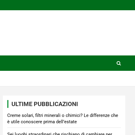
ULTIME PUBBLICAZIONI
Creme solari, filtri minerali o chimici? Le differenze che
è utile conoscere prima dell’estate
Sei luoghi straordinari che rischiano di cambiare per