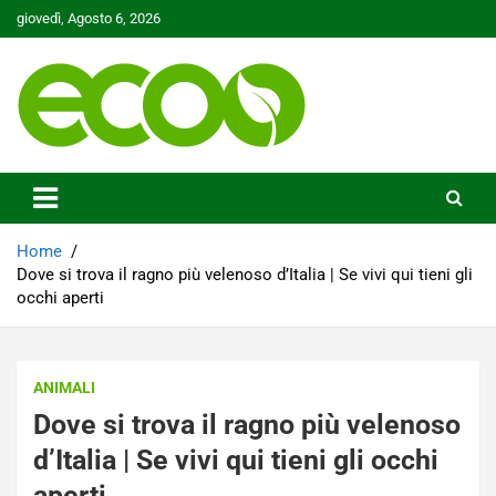
Skip
giovedì, Agosto 6, 2026
to
content
Tutelare il nostro Pianeta è la nostra priorità
Ecoo.it
Home
Dove si trova il ragno più velenoso d’Italia | Se vivi qui tieni gli
occhi aperti
ANIMALI
Dove si trova il ragno più velenoso
d’Italia | Se vivi qui tieni gli occhi
aperti