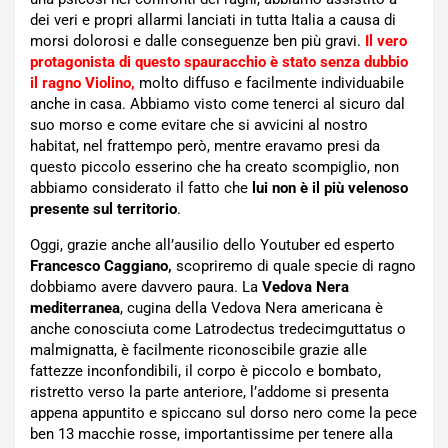
dei veri e propri allarmi lanciati in tutta Italia a causa di
morsi dolorosi e dalle conseguenze ben più gravi.
Il vero
protagonista di questo spauracchio è stato senza dubbio
il ragno Violino
,
molto diffuso e facilmente individuabile
anche in casa. Abbiamo visto come tenerci al sicuro dal
suo morso e come evitare che si avvicini al nostro
habitat, nel frattempo però, mentre eravamo presi da
questo piccolo esserino che ha creato scompiglio, non
abbiamo considerato il fatto che
lui non è il più velenoso
presente sul territorio
.
Oggi, grazie anche all’ausilio dello Youtuber ed esperto
Francesco Caggiano,
scopriremo di quale specie di ragno
dobbiamo avere davvero paura. La
Vedova Nera
mediterranea
, cugina della Vedova Nera americana è
anche conosciuta come Latrodectus tredecimguttatus o
malmignatta, è facilmente riconoscibile grazie alle
fattezze inconfondibili, il corpo è piccolo e bombato,
ristretto verso la parte anteriore, l’addome si presenta
appena appuntito e spiccano sul dorso nero come la pece
ben 13 macchie rosse, importantissime per tenere alla