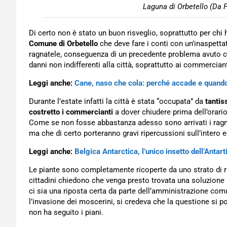
Laguna di Orbetello (Da 
Di certo non è stato un buon risveglio, soprattutto per chi h
Comune di Orbetello
che deve fare i conti con un’inaspetta
ragnatele, conseguenza di un precedente problema avuto 
danni non indifferenti alla città, soprattutto ai commercianti,
Leggi anche:
Cane, naso che cola: perché accade e quand
Durante l’estate infatti la città è stata “occupata” da
tantis
costretto i commercianti
a dover chiudere prima dell’orario
Come se non fosse abbastanza adesso sono arrivati i ragni
ma che di certo porteranno gravi ripercussioni sull’intero
Leggi anche:
Belgica Antarctica, l’unico insetto dell’Antart
Le piante sono completamente ricoperte da uno strato di 
cittadini chiedono che venga presto trovata una soluzione
ci sia una riposta certa da parte dell’amministrazione co
l’invasione dei moscerini, si credeva che la questione si
non ha seguito i piani.