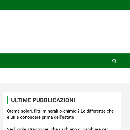
ULTIME PUBBLICAZIONI
Creme solari, filtri minerali o chimici? Le differenze che
è utile conoscere prima dell’estate
Sei luoghi straordinari che rischiano di cambiare per