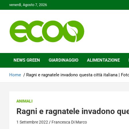
Skip
venerdì, Agosto 7, 2026
to
content
Tutelare il nostro Pianeta è la nostra priorità
Ecoo.it
NEWS GREEN
GIARDINAGGIO
ALIMENTAZIONE
Home
Ragni e ragnatele invadono questa città italiana | Fot
ANIMALI
Ragni e ragnatele invadono quest
1 Settembre 2022
Francesca Di Marco