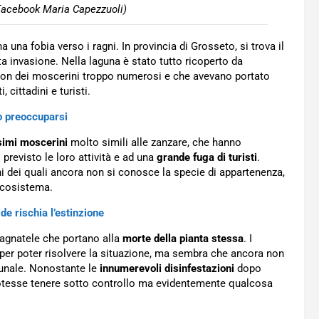
Facebook Maria Capezzuoli)
a una fobia verso i ragni. In provincia di Grosseto, si trova il
ta invasione. Nella laguna è stato tutto ricoperto da
con dei moscerini troppo numerosi e che avevano portato
 cittadini e turisti.
o preoccuparsi
simi moscerini
molto simili alle zanzare, che hanno
 previsto le loro attività e ad una
grande fuga di turisti
.
 dei quali ancora non si conosce la specie di appartenenza,
 ecosistema.
ide rischia l’estinzione
ragnatele che portano alla
morte della pianta stessa
. I
 per poter risolvere la situazione, ma sembra che ancora non
munale. Nonostante le
innumerevoli disinfestazioni
dopo
 potesse tenere sotto controllo ma evidentemente qualcosa