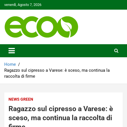
Skip
venerdì, Agosto 7, 2026
to
content
Tutelare il nostro Pianeta è la nostra priorità
Ecoo.it
Home
Ragazzo sul cipresso a Varese: è sceso, ma continua la
raccolta di firme
NEWS GREEN
Ragazzo sul cipresso a Varese: è
sceso, ma continua la raccolta di
firme