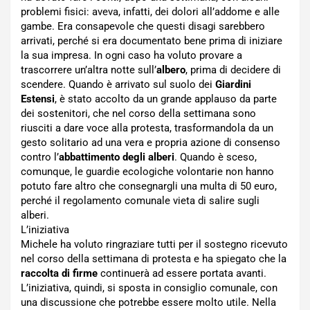
problemi fisici: aveva, infatti, dei dolori all’addome e alle
gambe. Era consapevole che questi disagi sarebbero
arrivati, perché si era documentato bene prima di iniziare
la sua impresa. In ogni caso ha voluto provare a
trascorrere un’altra notte sull’
albero
, prima di decidere di
scendere. Quando è arrivato sul suolo dei
Giardini
Estensi
, è stato accolto da un grande applauso da parte
dei sostenitori, che nel corso della settimana sono
riusciti a dare voce alla protesta, trasformandola da un
gesto solitario ad una vera e propria azione di consenso
contro l’
abbattimento degli alberi
. Quando è sceso,
comunque, le guardie ecologiche volontarie non hanno
potuto fare altro che consegnargli una multa di 50 euro,
perché il regolamento comunale vieta di salire sugli
alberi.
L’iniziativa
Michele ha voluto ringraziare tutti per il sostegno ricevuto
nel corso della settimana di protesta e ha spiegato che la
raccolta di firme
continuerà ad essere portata avanti.
L’iniziativa, quindi, si sposta in consiglio comunale, con
una discussione che potrebbe essere molto utile. Nella