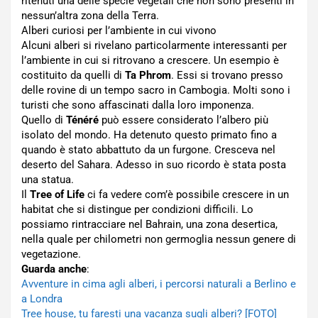
ritenuti una delle specie vegetali che non sono presenti in
nessun’altra zona della Terra.
Alberi curiosi per l’ambiente in cui vivono
Alcuni alberi si rivelano particolarmente interessanti per
l’ambiente in cui si ritrovano a crescere. Un esempio è
costituito da quelli di
Ta Phrom
. Essi si trovano presso
delle rovine di un tempo sacro in Cambogia. Molti sono i
turisti che sono affascinati dalla loro imponenza.
Quello di
Ténéré
può essere considerato l’albero più
isolato del mondo. Ha detenuto questo primato fino a
quando è stato abbattuto da un furgone. Cresceva nel
deserto del Sahara. Adesso in suo ricordo è stata posta
una statua.
Il
Tree of Life
ci fa vedere com’è possibile crescere in un
habitat che si distingue per condizioni difficili. Lo
possiamo rintracciare nel Bahrain, una zona desertica,
nella quale per chilometri non germoglia nessun genere di
vegetazione.
Guarda anche
:
Avventure in cima agli alberi, i percorsi naturali a Berlino e
a Londra
Tree house, tu faresti una vacanza sugli alberi? [FOTO]