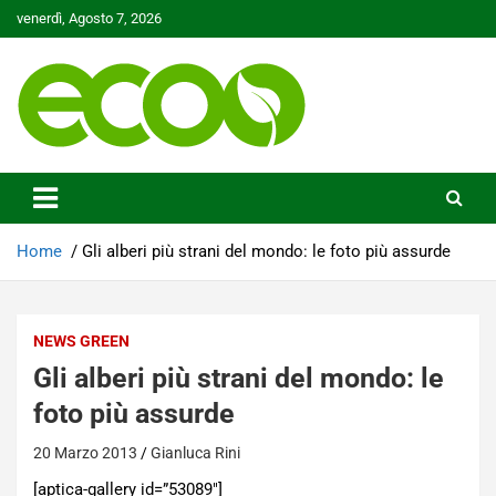
Skip
venerdì, Agosto 7, 2026
to
content
Tutelare il nostro Pianeta è la nostra priorità
Ecoo.it
Home
Gli alberi più strani del mondo: le foto più assurde
NEWS GREEN
Gli alberi più strani del mondo: le
foto più assurde
20 Marzo 2013
Gianluca Rini
[aptica-gallery id=”53089″]