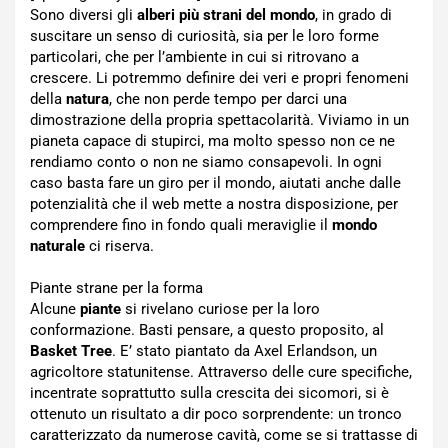
Sono diversi gli
alberi più strani del mondo
, in grado di
suscitare un senso di curiosità, sia per le loro forme
particolari, che per l’ambiente in cui si ritrovano a
crescere. Li potremmo definire dei veri e propri fenomeni
della
natura
, che non perde tempo per darci una
dimostrazione della propria spettacolarità. Viviamo in un
pianeta capace di stupirci, ma molto spesso non ce ne
rendiamo conto o non ne siamo consapevoli. In ogni
caso basta fare un giro per il mondo, aiutati anche dalle
potenzialità che il web mette a nostra disposizione, per
comprendere fino in fondo quali meraviglie il
mondo
naturale
ci riserva.
Piante strane per la forma
Alcune
piante
si rivelano curiose per la loro
conformazione. Basti pensare, a questo proposito, al
Basket Tree
. E’ stato piantato da Axel Erlandson, un
agricoltore statunitense. Attraverso delle cure specifiche,
incentrate soprattutto sulla crescita dei sicomori, si è
ottenuto un risultato a dir poco sorprendente: un tronco
caratterizzato da numerose cavità, come se si trattasse di