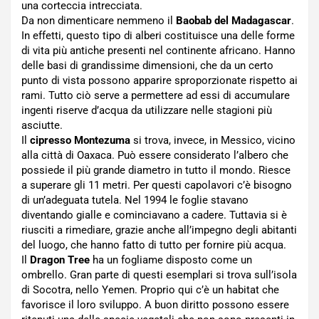
una corteccia intrecciata.
Da non dimenticare nemmeno il
Baobab del Madagascar
.
In effetti, questo tipo di alberi costituisce una delle forme
di vita più antiche presenti nel continente africano. Hanno
delle basi di grandissime dimensioni, che da un certo
punto di vista possono apparire sproporzionate rispetto ai
rami. Tutto ciò serve a permettere ad essi di accumulare
ingenti riserve d’acqua da utilizzare nelle stagioni più
asciutte.
Il
cipresso Montezuma
si trova, invece, in Messico, vicino
alla città di Oaxaca. Può essere considerato l’albero che
possiede il più grande diametro in tutto il mondo. Riesce
a superare gli 11 metri. Per questi capolavori c’è bisogno
di un’adeguata tutela. Nel 1994 le foglie stavano
diventando gialle e cominciavano a cadere. Tuttavia si è
riusciti a rimediare, grazie anche all’impegno degli abitanti
del luogo, che hanno fatto di tutto per fornire più acqua.
Il
Dragon Tree
ha un fogliame disposto come un
ombrello. Gran parte di questi esemplari si trova sull’isola
di Socotra, nello Yemen. Proprio qui c’è un habitat che
favorisce il loro sviluppo. A buon diritto possono essere