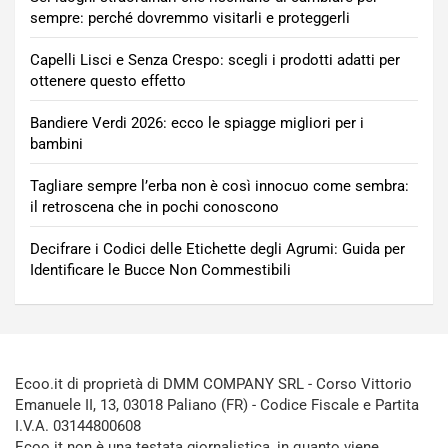
sempre: perché dovremmo visitarli e proteggerli
Capelli Lisci e Senza Crespo: scegli i prodotti adatti per
ottenere questo effetto
Bandiere Verdi 2026: ecco le spiagge migliori per i
bambini
Tagliare sempre l’erba non è così innocuo come sembra:
il retroscena che in pochi conoscono
Decifrare i Codici delle Etichette degli Agrumi: Guida per
Identificare le Bucce Non Commestibili
Ecoo.it di proprietà di DMM COMPANY SRL - Corso Vittorio
Emanuele II, 13, 03018 Paliano (FR) - Codice Fiscale e Partita
I.V.A. 03144800608
Ecoo.it non è una testata giornalistica, in quanto viene