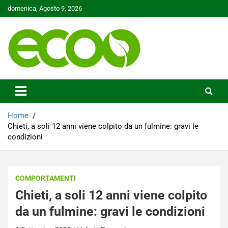
Skip
domenica, Agosto 9, 2026
to
content
Tutelare il nostro Pianeta è la nostra priorità
Ecoo.it
Home
Chieti, a soli 12 anni viene colpito da un fulmine: gravi le
condizioni
COMPORTAMENTI
Chieti, a soli 12 anni viene colpito
da un fulmine: gravi le condizioni